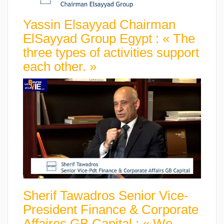
Yassin Elsayyad Chairman
ElSayyad Group Egypt : « The
three types of activities support
each other. »
Sherif Tawadros Senior Vice-
President Finance & Corporate
Affaires GB Capital : « We