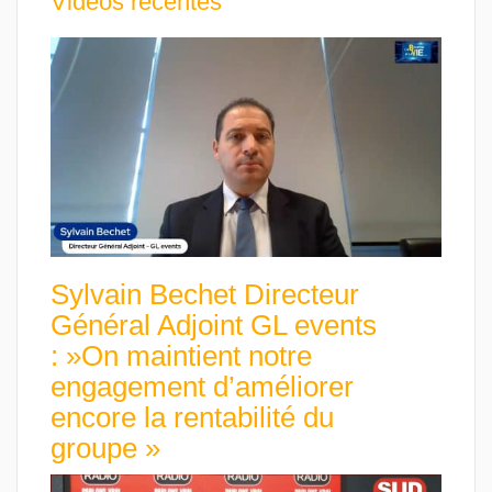
Vidéos récentes
Sylvain Bechet Directeur
Général Adjoint GL events
: »On maintient notre
engagement d’améliorer
encore la rentabilité du
groupe »