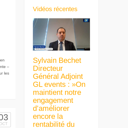
Vidéos récentes
Sylvain Bechet
 en
Directeur
ante –
ur les
Général Adjoint
GL events : »On
maintient notre
engagement
d’améliorer
encore la
03
rentabilité du
OCT