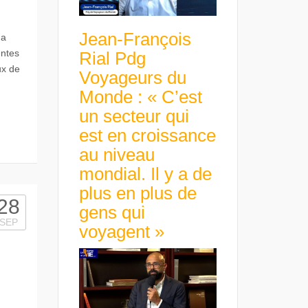
Jean-François
 a
entes
Rial Pdg
ux de
Voyageurs du
Monde : « C’est
un secteur qui
est en croissance
au niveau
mondial. Il y a de
plus en plus de
28
gens qui
SEP
voyagent »