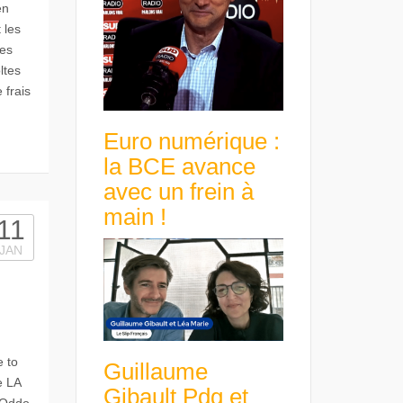
en
 les
les
ltes
 frais
Euro numérique :
la BCE avance
avec un frein à
main !
11
JAN
 to
Guillaume
e LA
Gibault Pdg et