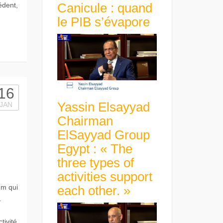
Canicule : quand
édent,
le PIB s’évapore
16
Yassin Elsayyad
JAN
Chairman
ElSayyad Group
Egypt : « The
three types of
activities support
each other. »
um qui
.
tivité