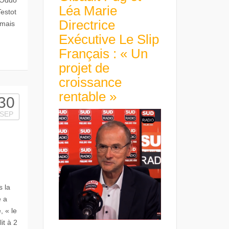
 Oddo
Léa Marie
Testot
Directrice
 mais
Exécutive Le Slip
Français : « Un
projet de
croissance
rentable »
30
SEP
s la
e a
, « le
it à 2