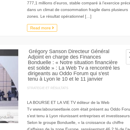
777,1 millions d’euros, stable comparé à l’exercice préc
dans un climat de consommation fragile dans plusieurs
zones. Le résultat opérationnel […]
Read more
Grégory Sanson Directeur Général
Adjoint en charge des Finances
Bonduelle : « Notre situation financière
est solide » : La Web Tv a rencontré les
dirigeants au Oddo Forum qui s'est
tenu à Lyon le 10 et le 11 janvier
STRATEGIE ET RÉSULTATS
LA BOURSE ET LA VIE TV éditeur de la Web
Tv www.labourseetlavie.com était présent au Oddo For
s’est tenu à Lyon réunissant entreprises et investisseurs
Selon le groupe Bonduelle, « la croissance du chiffre
d’affaires de la zone Europe, représentant 46,2 % de l’ac