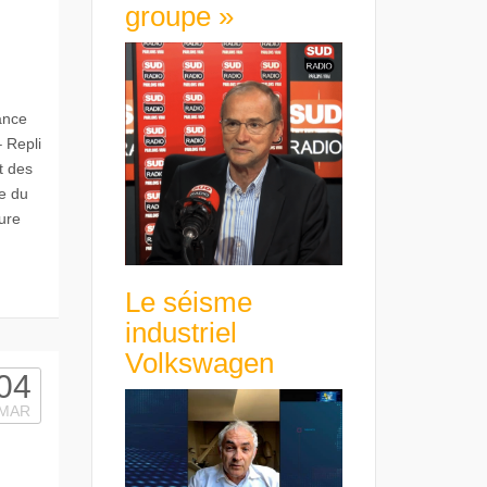
groupe »
ance
– Repli
t des
ue du
ture
Le séisme
industriel
Volkswagen
04
MAR