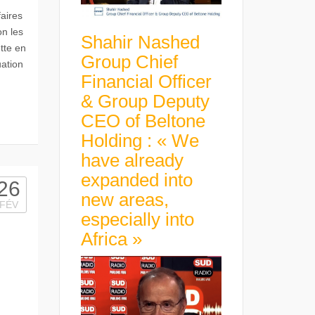
faires
n les
Shahir Nashed
tte en
Group Chief
uation
Financial Officer
& Group Deputy
CEO of Beltone
Holding : « We
have already
expanded into
26
new areas,
FÉV
especially into
Africa »