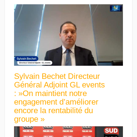
Sylvain Bechet Directeur
Général Adjoint GL events
: »On maintient notre
engagement d’améliorer
encore la rentabilité du
groupe »