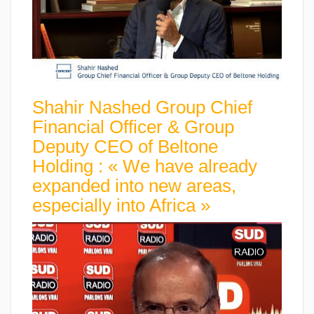
Shahir Nashed Group Chief
Financial Officer & Group
Deputy CEO of Beltone
Holding : « We have already
expanded into new areas,
especially into Africa »