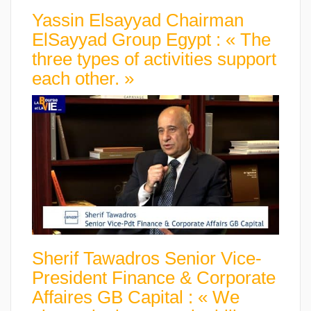
Yassin Elsayyad Chairman
ElSayyad Group Egypt : « The
three types of activities support
each other. »
Sherif Tawadros Senior Vice-
President Finance & Corporate
Affaires GB Capital : « We