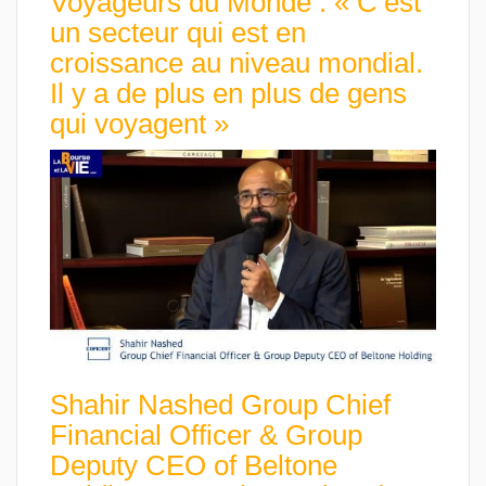
Voyageurs du Monde : « C’est
un secteur qui est en
croissance au niveau mondial.
Il y a de plus en plus de gens
qui voyagent »
Shahir Nashed Group Chief
Financial Officer & Group
Deputy CEO of Beltone