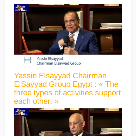
Yassin Elsayyad Chairman
ElSayyad Group Egypt : « The
three types of activities support
each other. »