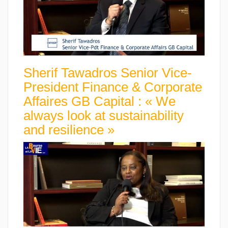
Sherif Tawadros Senior Vice-
President Finance & Corporate
Affaires GB Capital : « We
always look at sustainability
and resilience »