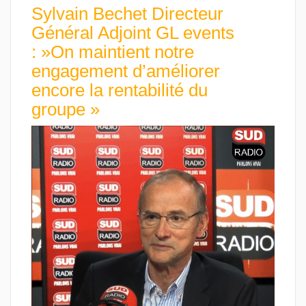
Sylvain Bechet Directeur
Général Adjoint GL events
: »On maintient notre
engagement d’améliorer
encore la rentabilité du
groupe »