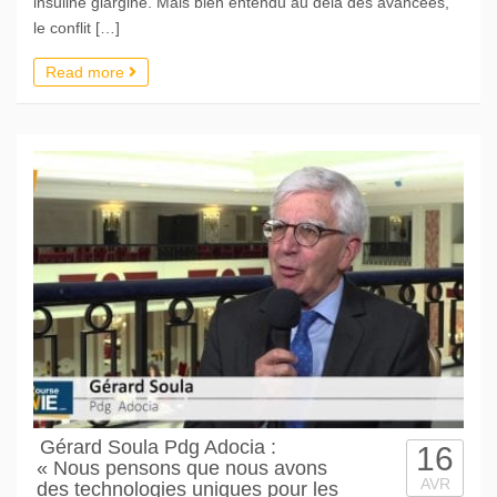
insuline glargine. Mais bien entendu au delà des avancées,
le conflit […]
Read more
Gérard Soula Pdg Adocia :
16
« Nous pensons que nous avons
AVR
des technologies uniques pour les