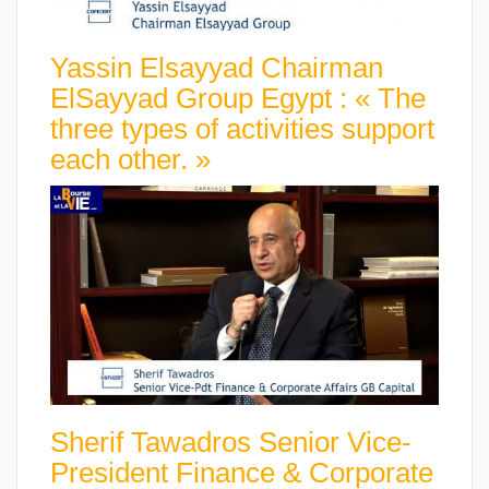
Yassin Elsayyad Chairman
ElSayyad Group Egypt : « The
three types of activities support
each other. »
Sherif Tawadros Senior Vice-
President Finance & Corporate