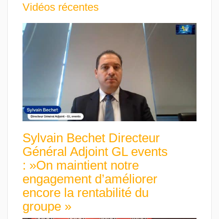
Vidéos récentes
Sylvain Bechet Directeur
Général Adjoint GL events
: »On maintient notre
engagement d’améliorer
encore la rentabilité du
groupe »