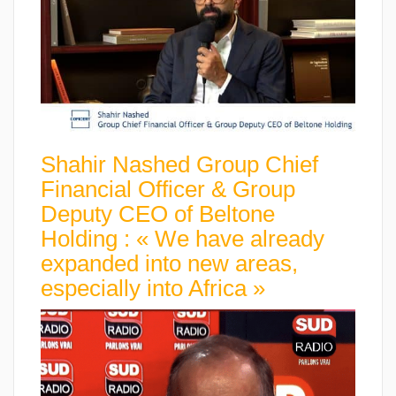
Shahir Nashed Group Chief
Financial Officer & Group
Deputy CEO of Beltone
Holding : « We have already
expanded into new areas,
especially into Africa »