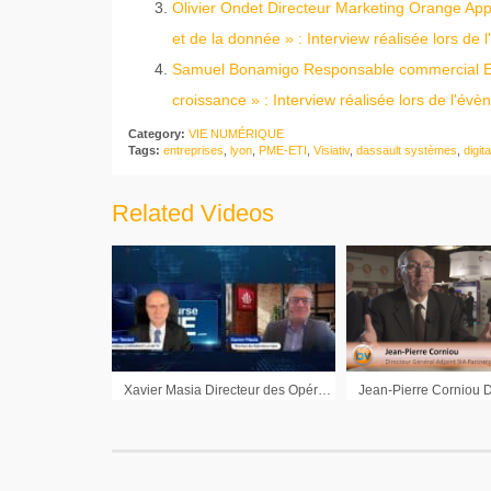
Olivier Ondet Directeur Marketing Orange Appli
et de la donnée » : Interview réalisée lors de
Samuel Bonamigo Responsable commercial Eur
croissance » : Interview réalisée lors de l'év
Category:
VIE NUMÉRIQUE
Tags:
entreprises
,
lyon
,
PME-ETI
,
Visiativ
,
dassault systèmes
,
digita
Related Videos
Xavier Masia Directeur des Opérations chez Jalios : « La sécurité a un coût »