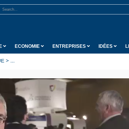
E
ECONOMIE
ENTREPRISES
IDÉES
L
UE
>
...