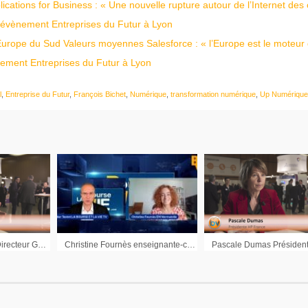
cations for Business : « Une nouvelle rupture autour de l’Internet des 
 l'évènement Entreprises du Futur à Lyon
ope du Sud Valeurs moyennes Salesforce : « l’Europe est le moteur 
ènement Entreprises du Futur à Lyon
l
,
Entreprise du Futur
,
François Bichet
,
Numérique
,
transformation numérique
,
Up Numérique
Jean-Pierre Corniou Directeur Général Adjoint SIA Partners : « Un des enjeux c’est aussi de changer les méthodes managériales »
Christine Fournès enseignante-chercheuse EM Normandie : « Créer un écosystème autour du digital »