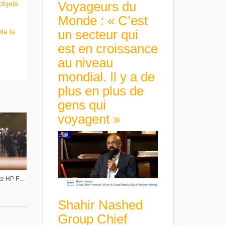
Voyageurs du
objets
Monde : « C’est
un secteur qui
de la
est en croissance
au niveau
mondial. Il y a de
plus en plus de
gens qui
voyagent »
Pascale Dumas Présidente HP France : « La transformation numérique est porteuse de progrès et d’opportunités »
Shahir Nashed
Group Chief