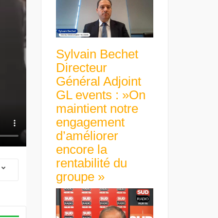
Sylvain Bechet
Directeur
Général Adjoint
GL events : »On
maintient notre
engagement
d’améliorer
encore la
rentabilité du
groupe »
 Group Chief
er & Group
 Beltone
Guillaume Gibault 
 have already
Marie Directrice Ex
 new areas,
Euro numérique : la BCE
Slip Français : « Un
Africa »
avance avec un frein à main !
croissance rentable