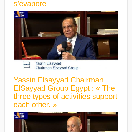
s’évapore
Yassin Elsayyad Chairman
ElSayyad Group Egypt : « The
three types of activities support
each other. »