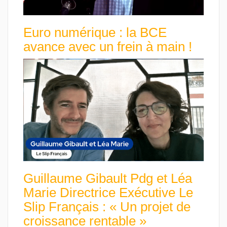
Euro numérique : la BCE
avance avec un frein à main !
Guillaume Gibault Pdg et Léa
Marie Directrice Exécutive Le
Slip Français : « Un projet de
croissance rentable »