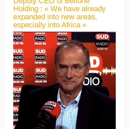
Deputy CEO of Beltone
Holding : « We have already
expanded into new areas,
especially into Africa »