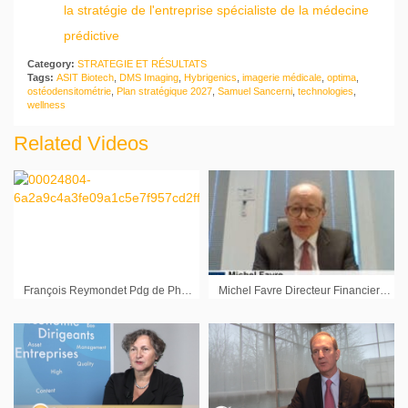
la stratégie de l'entreprise spécialiste de la médecine
prédictive
Category:
STRATEGIE ET RÉSULTATS
Tags:
ASIT Biotech
,
DMS Imaging
,
Hybrigenics
,
imagerie médicale
,
optima
,
ostéodensitométrie
,
Plan stratégique 2027
,
Samuel Sancerni
,
technologies
,
wellness
Related Videos
François Reymondet Pdg de Phenix Systems
Michel Favre Directeur Financier Faurecia : « La crise donne toujours des opportunités »