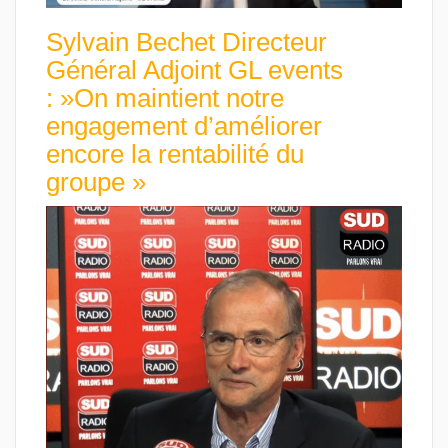
Sylvain Bechet Directeur
Général Adjoint GL events
: »On maintient notre
engagement d’améliorer
encore la rentabilité du
groupe »