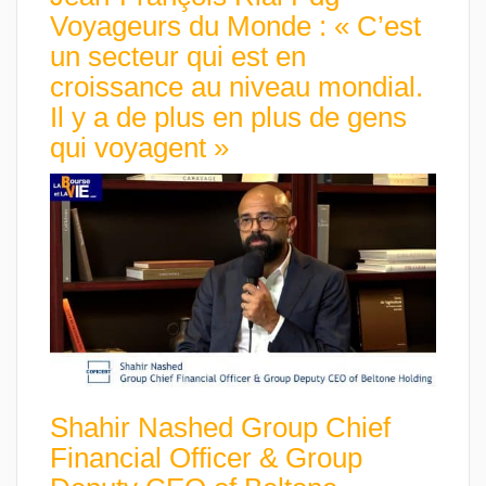
Voyageurs du Monde : « C’est
un secteur qui est en
croissance au niveau mondial.
Il y a de plus en plus de gens
qui voyagent »
Shahir Nashed Group Chief
Financial Officer & Group