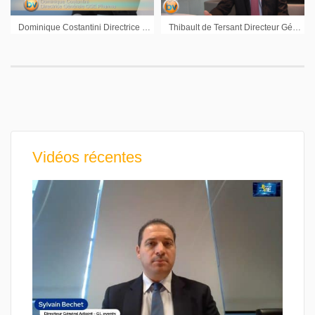
Dominique Costantini Directrice Générale OSE Pharma : « Nous avons passé des étapes importantes »
Thibault de Tersant Directeur Général Adjoint Affaires financières Dassault Systèmes : « Pour 2016, nous nous fixons la même croissance organique qu’en 2015 »
Vidéos récentes