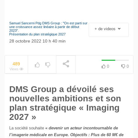
Samuel Sancerni Pdg DMS Group : "On est parti sur
Le séisme industriel
une croissance assez linéaire à partir de début
+ de videos
NOW PLAYING
2023".
Volkswagen
Présentation du plan stratégique 2027
28 octobre 2022 10 h 40 min
489
0
0
Views
DMS Group a dévoilé ses
nouvelles ambitions et son
plan stratégique « Imaging
2027 »
La société souhaite
«
devenir un acteur incontournable de
l’imagerie médicale en Europe. Objectifs : Plus de 60 M€ de