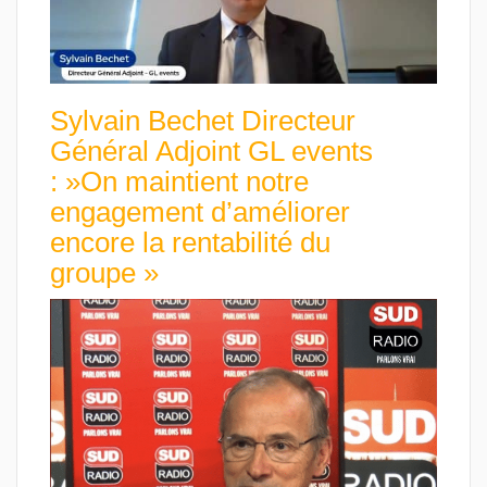
Sylvain Bechet Directeur
Général Adjoint GL events
: »On maintient notre
engagement d’améliorer
encore la rentabilité du
groupe »