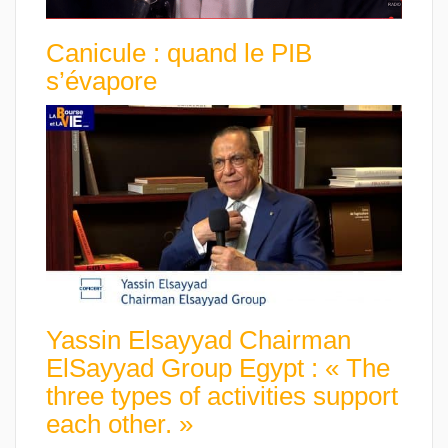
Canicule : quand le PIB
s’évapore
Yassin Elsayyad Chairman
ElSayyad Group Egypt : « The
three types of activities support
each other. »