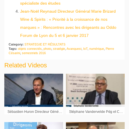
spécialiste des études
Jean-Noël Reynaud Directeur Général Marie Brizard
Wine & Spirits : « Priorité à la croissance de nos
marques » : Rencontres avec les dirigeants au Oddo
Forum de Lyon du 5 et 6 janvier 2017
Category:
STRATEGIE ET RÉSULTATS
Tags:
objets connectés
,
photo
,
stratégie
,
Avanquest
,
IoT
,
numérique
,
Pierre
Césarini
,
semestriels 2016
Related Videos
Sébastien Huron Directeur Général Virbac : « On part sur une très bonne dynamique en 2024 »
Stéphane Vandervelde Pdg et CEO Keyware Technologies : « Le client cherche la facilité d’utilisation »