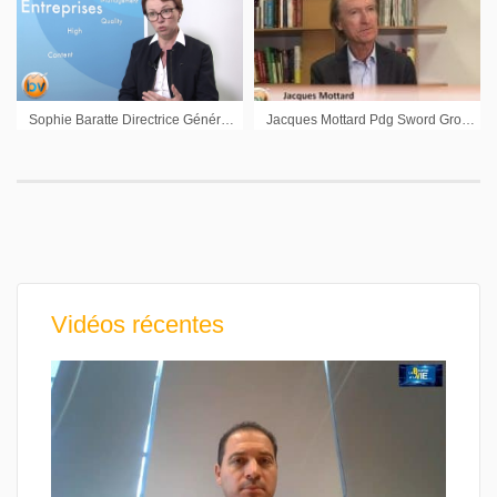
Sophie Baratte Directrice Générale Cellnovo : « Notre produit a déjà séduit beaucoup de patients »
Jacques Mottard Pdg Sword Group : « Notre objectif c’est l’Allemagne »
Vidéos récentes