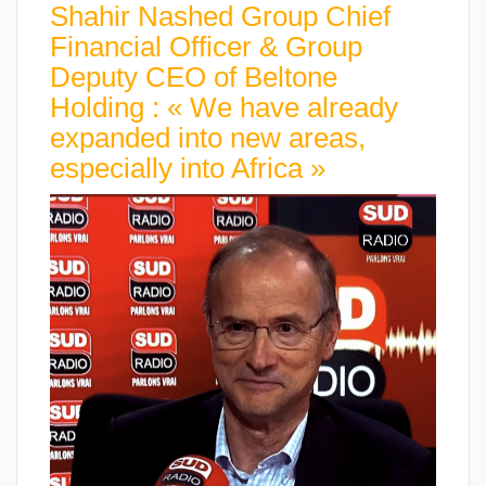
Shahir Nashed Group Chief
Financial Officer & Group
Deputy CEO of Beltone
Holding : « We have already
expanded into new areas,
especially into Africa »