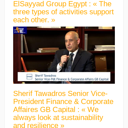
ElSayyad Group Egypt : « The
three types of activities support
each other. »
Sherif Tawadros Senior Vice-
President Finance & Corporate
Affaires GB Capital : « We
always look at sustainability
and resilience »