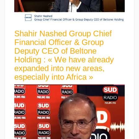
Shahir Nashed Group Chief
Financial Officer & Group
Deputy CEO of Beltone
Holding : « We have already
expanded into new areas,
especially into Africa »