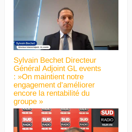
Sylvain Bechet Directeur
Général Adjoint GL events
: »On maintient notre
engagement d’améliorer
encore la rentabilité du
groupe »