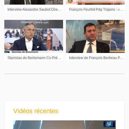
Interview Alexandre Saubot Directeur Général Délégué Haulotte
François Feuillet Pdg Trigano : « Un portefeuille de commandes important »
Stanislas de Bentzmann Co-Président Devoteam : « Notre zone d’influence c’est l’Europe »
Interview de François Bertreau Président du Directoire Norbert Dentressangle sur les résultats annuels 2009
Vidéos récentes