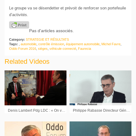
Le groupe va se désendetter et prévoit de renforcer son portefeuile
d’activités.
Pas d'articles associés.
Category:
STRATEGIE ET RÉSULTATS
Tags:
,
automobile
,
contrôle émission
,
équipement automobile
,
Michel Favre
,
Oddo Forum 2016
,
sièges
,
véhicule connecté
,
Faurecia
Related Videos
Denis Lambert Pdg LDC : « On vient de faire deux opérations significatives »
Philippe Rabasse Directeur Général Aubay : « Nous sommes très confiants sur la fin d’année »