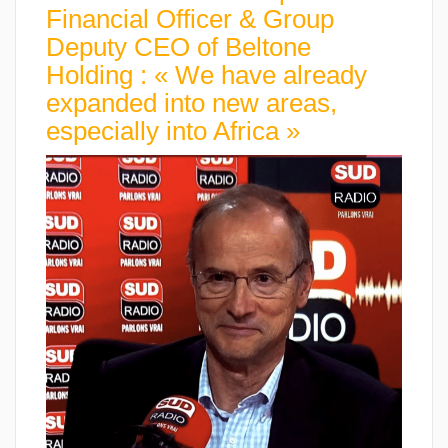
Financial Officer & Group
Deputy CEO of Beltone
Holding : « We have already
expanded into new areas,
especially into Africa »