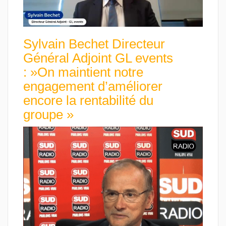
Sylvain Bechet Directeur
Général Adjoint GL events
: »On maintient notre
engagement d’améliorer
encore la rentabilité du
groupe »