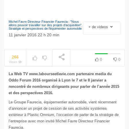
Michel Favre Directeur Financier Faurecia : "Nous
NOW PLAYING
Le séisme industriel
allons pouvoir travailler sur des projets d'acquisition".
+ de videos
Stratégie et perspectives de l'équimentier automobile
Volkswagen
11 janvier 2016 22 h 20 min
266
0
0
Views
La Web TV www.labourseetlavie.com partenaire media du
Oddo Forum 2016 organisé à Lyon le 7 et le 8 janvier a
rencontré de nombreux dirigeants pour parler de l’année 2015
et des perspectives 2016.
Le Groupe Faurecia, équipementier automobile, vient récemment
d’annoncer un projet de cession de ses activités systèmes
extérieur à Plastic Omnium, l’occasion de parler de la stratégie de
l’entreprise avec mon invité Michel Favre Directeur Financier
Faurecia.