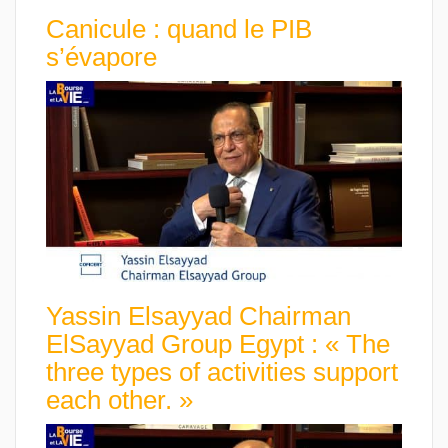
Canicule : quand le PIB
s’évapore
Yassin Elsayyad Chairman
ElSayyad Group Egypt : « The
three types of activities support
each other. »