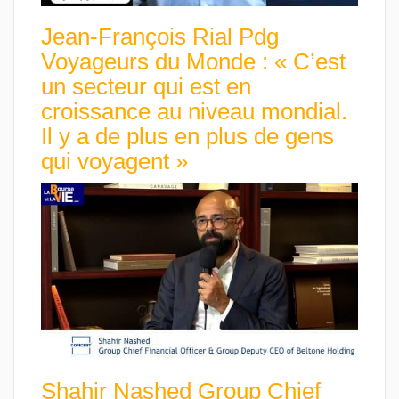
Jean-François Rial Pdg
Voyageurs du Monde : « C’est
un secteur qui est en
croissance au niveau mondial.
Il y a de plus en plus de gens
qui voyagent »
Shahir Nashed Group Chief