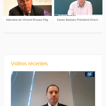
Interview de Vincent Rouaix Pdg GFI Informatique sur l’exercice 2011 et les perspectives
Xavier Barbaro Président-Directeur Général de Neoen : « Il faut continuer à gagner de nouveaux projets »
Vidéos récentes