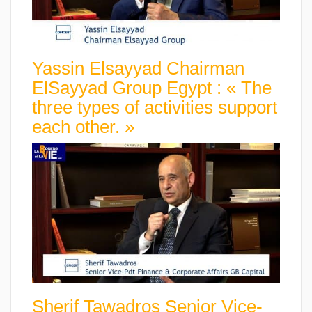
Yassin Elsayyad Chairman
ElSayyad Group Egypt : « The
three types of activities support
each other. »
Sherif Tawadros Senior Vice-