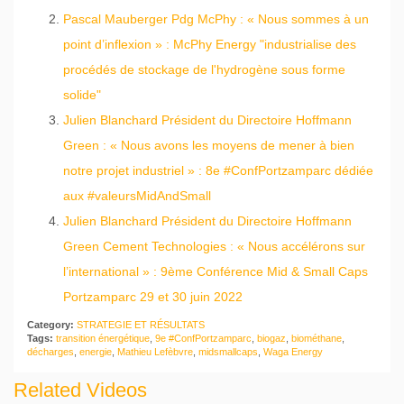
Pascal Mauberger Pdg McPhy : « Nous sommes à un
point d’inflexion » : McPhy Energy "industrialise des
procédés de stockage de l'hydrogène sous forme
solide"
Julien Blanchard Président du Directoire Hoffmann
Green : « Nous avons les moyens de mener à bien
notre projet industriel » : 8e #ConfPortzamparc dédiée
aux #valeursMidAndSmall
Julien Blanchard Président du Directoire Hoffmann
Green Cement Technologies : « Nous accélérons sur
l’international » : 9ème Conférence Mid & Small Caps
Portzamparc 29 et 30 juin 2022
Category:
STRATEGIE ET RÉSULTATS
Tags:
transition énergétique
,
9e #ConfPortzamparc
,
biogaz
,
biométhane
,
décharges
,
energie
,
Mathieu Lefèbvre
,
midsmallcaps
,
Waga Energy
Related Videos