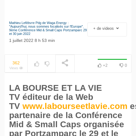
Mathieu Lefèbvre Pdg de Waga Energy :
Le séisme industriel
"Aujourd'hui, nous sommes focalisés sur l'Europe".
+ de videos
NOW PLAYING
9ème Conférence Mid & Small Caps Portzamparc 29
Volkswagen
et 30 juin 2022
1 juillet 2022 8 h 53 min
362
+2
0
Views
LA BOURSE ET LA VIE
TV
éditeur de la Web
TV
www.labourseetlavie.com
e
partenaire de la Conférence
Mid & Small Caps organisée
par Portzamparc le 29 et le