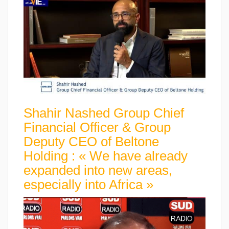
Shahir Nashed Group Chief
Financial Officer & Group
Deputy CEO of Beltone
Holding : « We have already
expanded into new areas,
especially into Africa »