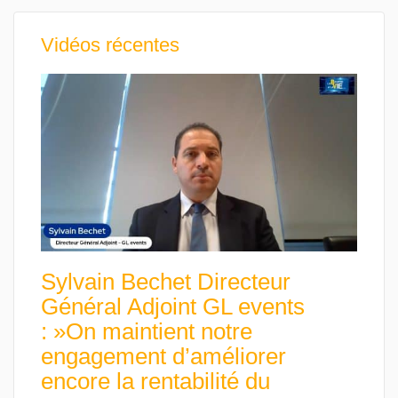
Vidéos récentes
Sylvain Bechet Directeur
Général Adjoint GL events
: »On maintient notre
engagement d’améliorer
encore la rentabilité du