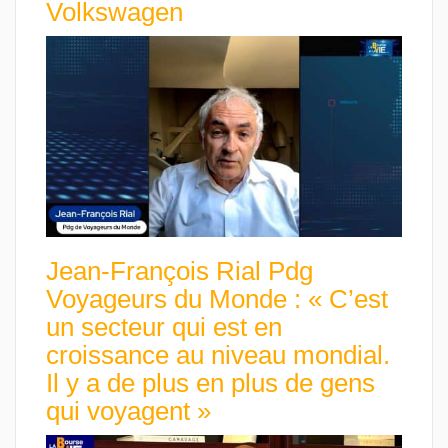
Volkswagen
Jean-François Rial Pdg
Voyageurs du Monde : « C’est
un secteur qui est en
croissance au niveau mondial.
Il y a de plus en plus de gens
qui voyagent »