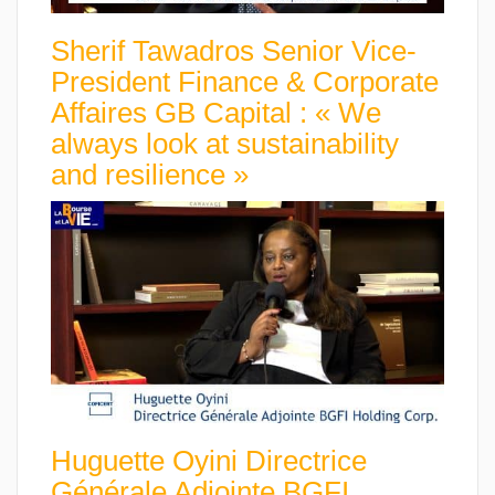
Sherif Tawadros Senior Vice-
President Finance & Corporate
Affaires GB Capital : « We
always look at sustainability
and resilience »
Huguette Oyini Directrice
Générale Adjointe BGFI