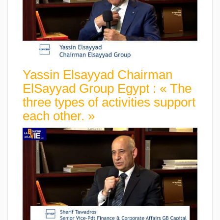
Yassin Elsayyad Chairman
ElSayyad Group Egypt : « The
three types of activities support
each other. »