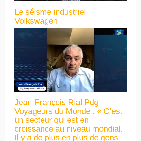
Le séisme industriel
Volkswagen
Jean-François Rial Pdg
Voyageurs du Monde : « C’est
un secteur qui est en
croissance au niveau mondial.
Il y a de plus en plus de gens