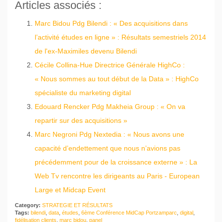
Articles associés :
Marc Bidou Pdg Bilendi : « Des acquisitions dans
l’activité études en ligne » : Résultats semestriels 2014
de l'ex-Maximiles devenu Bilendi
Cécile Collina-Hue Directrice Générale HighCo :
« Nous sommes au tout début de la Data » : HighCo
spécialiste du marketing digital
Edouard Rencker Pdg Makheia Group : « On va
repartir sur des acquisitions »
Marc Negroni Pdg Nextedia : « Nous avons une
capacité d’endettement que nous n’avions pas
précédemment pour de la croissance externe » : La
Web Tv rencontre les dirigeants au Paris - European
Large et Midcap Event
Category:
STRATEGIE ET RÉSULTATS
Tags:
bilendi
,
data
,
études
,
6ème Conférence MidCap Portzamparc
,
digital
,
fidélisation clients
,
marc bidou
,
panel