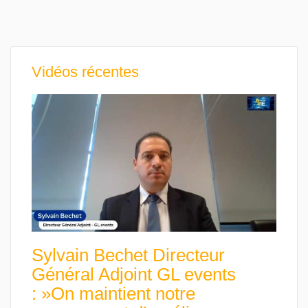
Vidéos récentes
Sylvain Bechet Directeur
Général Adjoint GL events
: »On maintient notre