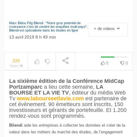
Marc Bidou Pdg Bilendi : "Notre gros potentiel de
Le séisme industriel
croissance c'est de vendre les enquêtes multi-pays".
+ de videos
NOW PLAYING
Bilendi est spécialisée dans les études en ligne
Volkswagen
13 avril 2019 8 h 49 min
220
0
0
Views
La sixième édition de la Conférence MidCap
Portzamparc
a lieu cette semaine,
LA
BOURSE ET LA VIE TV
, éditeur du média Web
Tv
www.labourseetlavie.com
est partenaire de
cet évènement. 90 émetteurs sont inscrits, 150
investisseurs et gérants de portefeuille. Et 1.200
rendez-vous sont programmés.
Bilendi
aide les entreprises à collecter les données et créer de la
valeur dans les métiers du marché des études, de l’engagement