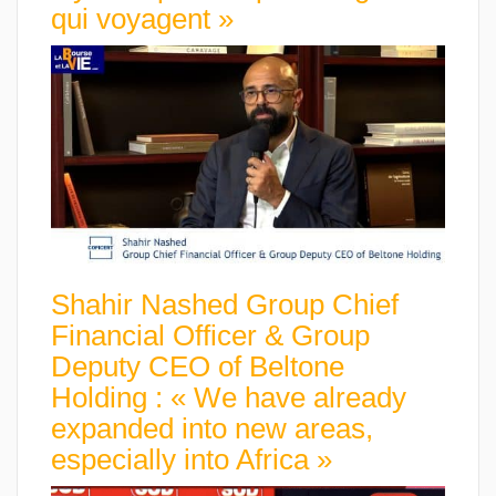
qui voyagent »
Shahir Nashed Group Chief
Financial Officer & Group
Deputy CEO of Beltone
Holding : « We have already
expanded into new areas,
especially into Africa »