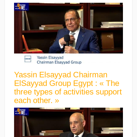
Yassin Elsayyad Chairman
ElSayyad Group Egypt : « The
three types of activities support
each other. »