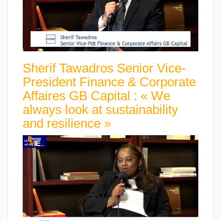
Sherif Tawadros Senior Vice-
President Finance & Corporate
Affaires GB Capital : « We
always look at sustainability
and resilience »