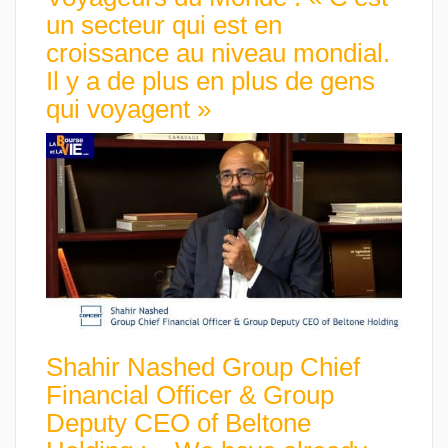
un secteur qui est en
croissance au niveau mondial.
Il y a de plus en plus de gens
qui voyagent »
Shahir Nashed Group Chief
Financial Officer & Group
Deputy CEO of Beltone