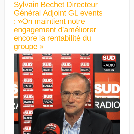
Sylvain Bechet Directeur
Général Adjoint GL events
: »On maintient notre
engagement d’améliorer
encore la rentabilité du
groupe »