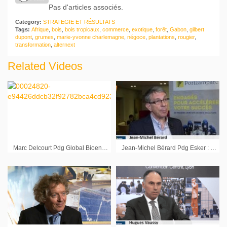
Pas d'articles associés.
Category:
STRATEGIE ET RÉSULTATS
Tags:
Afrique
,
bois
,
bois tropicaux
,
commerce
,
exotique
,
forêt
,
Gabon
,
gilbert
dupont
,
grumes
,
marie-yvonne charlemagne
,
négoce
,
plantations
,
rougier
,
transformation
,
alternext
Related Videos
Marc Delcourt Pdg Global Bioenergies
Jean-Michel Bérard Pdg Esker : « Nous sommes très confiants sur 2018 »