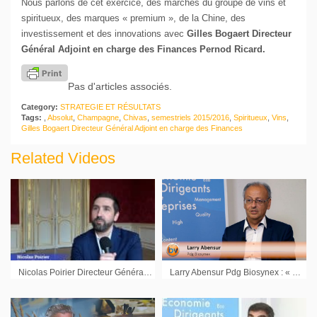
Nous parlons de cet exercice, des marchés du groupe de vins et
spiritueux, des marques « premium », de la Chine, des
investissement et des innovations avec
Gilles Bogaert Directeur
Général Adjoint en charge des Finances Pernod Ricard.
Pas d'articles associés.
Category:
STRATEGIE ET RÉSULTATS
Tags:
,
Absolut
,
Champagne
,
Chivas
,
semestriels 2015/2016
,
Spiritueux
,
Vins
,
Gilles Bogaert Directeur Général Adjoint en charge des Finances
Related Videos
Nicolas Poirier Directeur Général Ose Immunotherapeutics : « On s’appuie beaucoup sur ce nouvel accord avec AbbVie »
Larry Abensur Pdg Biosynex : « Nous voulons être un acteur mondial dans ce domaine »