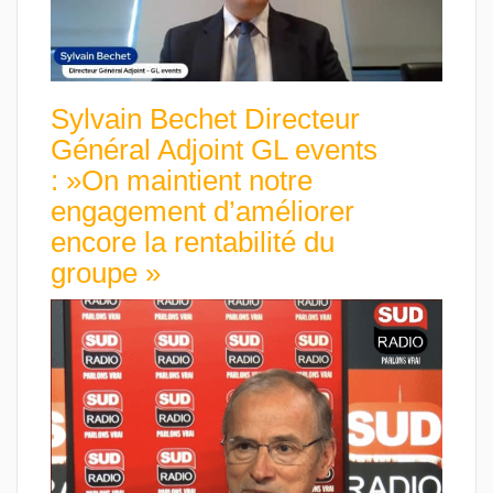
Sylvain Bechet Directeur
Général Adjoint GL events
: »On maintient notre
engagement d’améliorer
encore la rentabilité du
groupe »