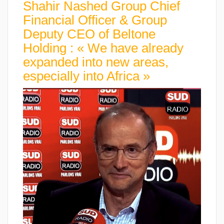
Shahir Nashed Group Chief
Financial Officer & Group
Deputy CEO of Beltone
Holding : « We have already
expanded into new areas,
especially into Africa »