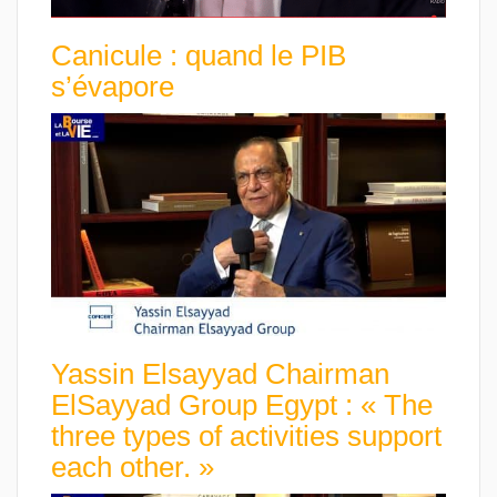
Canicule : quand le PIB
s’évapore
Yassin Elsayyad Chairman
ElSayyad Group Egypt : « The
three types of activities support
each other. »