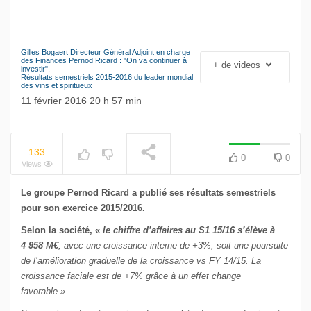
Gilles Bogaert Directeur Général Adjoint en charge
NOW PLAYING
Le séisme industriel
des Finances Pernod Ricard : "On va continuer à
+ de videos
investir".
Volkswagen
Résultats semestriels 2015-2016 du leader mondial
des vins et spiritueux
11 février 2016 20 h 57 min
133
0
0
Views
Le groupe Pernod Ricard a publié ses résultats semestriels
pour son exercice 2015/2016.
Selon la société, «
le chiffre d’affaires au S1 15/16 s’élève à
4 958 M€
, avec une croissance interne de +3%, soit une poursuite
de l’amélioration graduelle de la croissance vs FY 14/15. La
croissance faciale est de +7% grâce à un effet change
favorable »
.