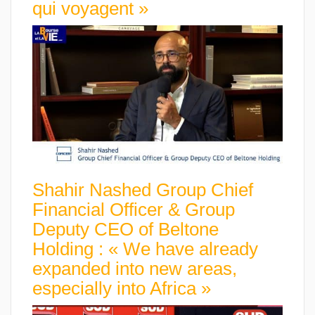
qui voyagent »
Shahir Nashed Group Chief
Financial Officer & Group
Deputy CEO of Beltone
Holding : « We have already
expanded into new areas,
especially into Africa »