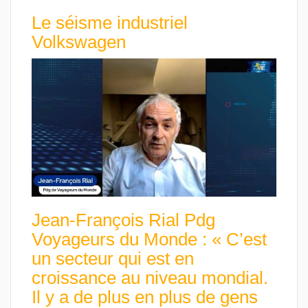
Le séisme industriel
Volkswagen
Jean-François Rial Pdg
Voyageurs du Monde : « C’est
un secteur qui est en
croissance au niveau mondial.
Il y a de plus en plus de gens