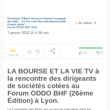
Dominique Thillaud Directeur Général Compagnie
Le séisme industriel
des Alpes : "Le free cash-flow opérationnel positif
+ de videos
NOW PLAYING
chaque année".
Volkswagen
Forum ODDO BHF 2023
7 janvier 2023 10 h 36 min
566
+1
0
Views
LA BOURSE ET LA VIE TV à
la rencontre des dirigeants
de sociétés cotées au
Forum ODDO BHF (26ème
Édition) à Lyon.
La Compagnie des Alpes est un groupe spécialisé dans les