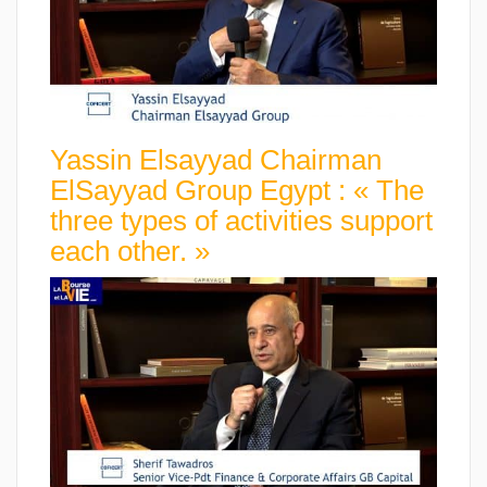
Yassin Elsayyad Chairman
ElSayyad Group Egypt : « The
three types of activities support
each other. »