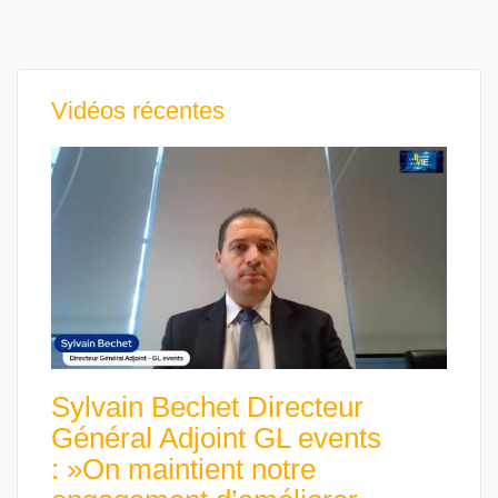
Vidéos récentes
Sylvain Bechet Directeur
Général Adjoint GL events
: »On maintient notre