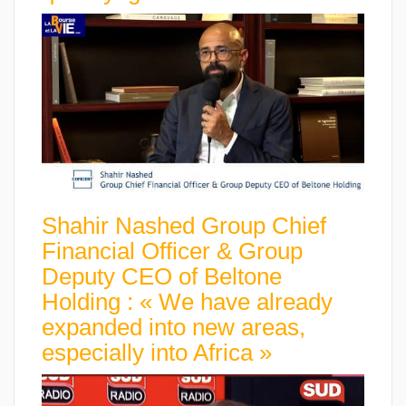
Shahir Nashed Group Chief
Financial Officer & Group
Deputy CEO of Beltone
Holding : « We have already
expanded into new areas,
especially into Africa »