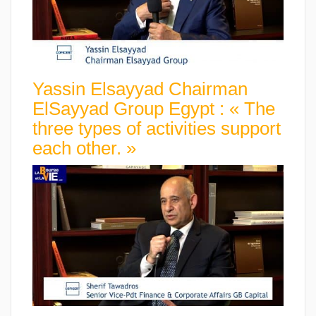
Yassin Elsayyad Chairman
ElSayyad Group Egypt : « The
three types of activities support
each other. »