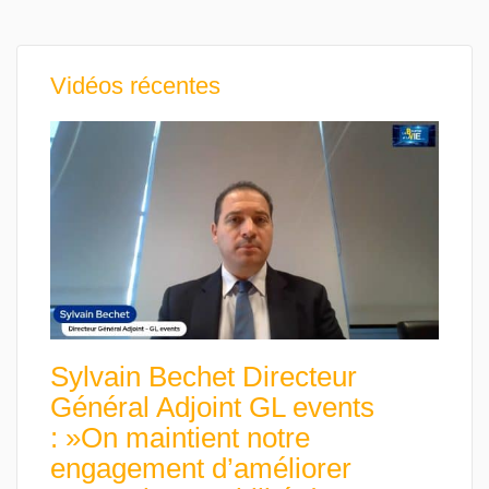
Vidéos récentes
Sylvain Bechet Directeur
Général Adjoint GL events
: »On maintient notre
engagement d’améliorer