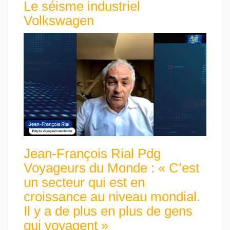
Le séisme industriel
Volkswagen
Jean-François Rial Pdg
Voyageurs du Monde : « C’est
un secteur qui est en
croissance au niveau mondial.
Il y a de plus en plus de gens
qui voyagent »