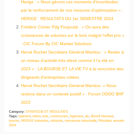
Herige : « Nous gérons ces moments d’incertitudes
par le renforcement de nos mesures d’optimisation » :
HERIGE : RESULTATS DU 1er SEMESTRE 2024
Frédéric Coirier Pdg Poujoulat : « On aura des
croissances de volumes sur le bois malgré l’effet prix »
: CIC Forum By CIC Market Solutions
Hervé Rochet Secrétaire Général Manitou : « Rester à
un niveau d’activité très élevé comme il l’a été en
2023 » : LA BOURSE ET LA VIE TV à la rencontre des
dirigeants d'entreprises cotées
Hervé Rochet Secrétaire Général Manitou: « Nous
restons dans un contexte positif » : Forum ODDO BHF
2023
Category:
STRATEGIE ET RÉSULTATS
Tags:
batiment
,
béton
,
bois
,
construction
,
logement
,
alu
,
Benoît Hennaut
,
bourse
,
HERIGE Industries
,
industrie
,
menuiserie industrielle
,
Résultats annuels
2024