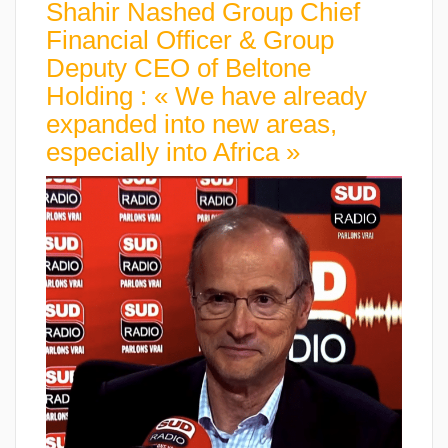
Shahir Nashed Group Chief
Financial Officer & Group
Deputy CEO of Beltone
Holding : « We have already
expanded into new areas,
especially into Africa »