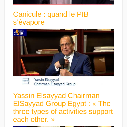
Canicule : quand le PIB
s’évapore
Yassin Elsayyad Chairman
ElSayyad Group Egypt : « The
three types of activities support
each other. »