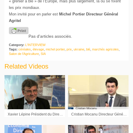
« grenier à blé » de l’Europe, mais plus largement, là où se fixent
les prix mondiaux.
Mon invité pour en parler est
Michel Portier Directeur Général
Agritel
Pas d'articles associés.
Category:
L'INTERVIEW
Tags:
céréales
,
élevage
,
michel portier
,
prix
,
ukraine
,
blé
,
marchés agricoles
,
Salon de l'Agriculture
,
SIA
Related Videos
Xavier Lépine Président du Directoire de la Française AM
Cristian Mocanu Directeur Général Adjoint IWK Corporate : « Accompagner de plus en plus de valeurs moyennes »