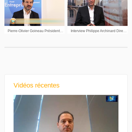
Pierre-Olivier Goineau Président France Biotech : « un écosystème qui parvient à la maturité »
Interview Philippe Archinard Directeur Général de Transgène
Vidéos récentes