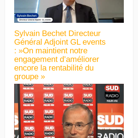
Sylvain Bechet Directeur
Général Adjoint GL events
: »On maintient notre
engagement d’améliorer
encore la rentabilité du
groupe »