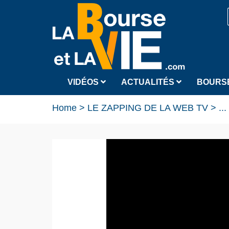
VIDÉOS
ACTUALITÉS
BOURS
Home
>
LE ZAPPING DE LA WEB TV
>
...