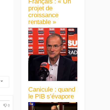
Français : « Un
projet de
croissance
rentable »
Canicule : quand
le PIB s’évapore
0