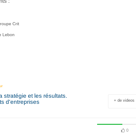
nts :
roupe Crit
e Lebon
ur
stratégie et les résultats.
+ de videos
ts d'entreprises
0