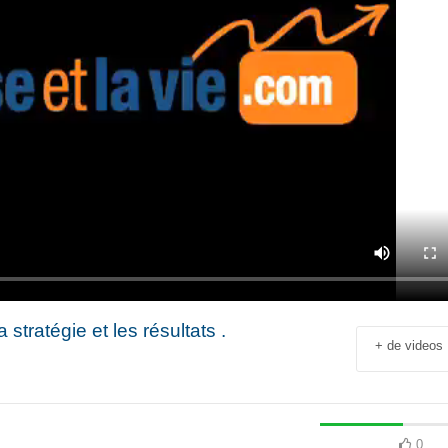
stratégie et les résultats .
+ de videos
Jean-François Rial Pdg
Shahir Nashed
Voyageurs du Monde : « C’est
Financial Offic
un secteur qui est en
Deputy CEO of
croissance au niveau mondial.
Holding : « We
 industriel
Il y a de plus en plus de gens
expanded into
en
qui voyagent »
especially into 
0