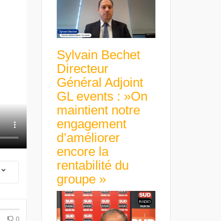
Sylvain Bechet
Directeur
Général Adjoint
GL events : »On
maintient notre
engagement
d’améliorer
encore la
rentabilité du
groupe »
 Group Chief
er & Group
 Beltone
Guillaume Gibault 
 have already
Marie Directrice Ex
 new areas,
Euro numérique : la BCE
Slip Français : « Un
Africa »
avance avec un frein à main !
croissance rentable
0