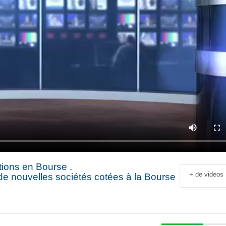
tions en Bourse .
+ de videos
de nouvelles sociétés cotées à la Bourse
Jean-François Rial Pdg
Shahir Nashed
Voyageurs du Monde : « C’est
Financial Offic
un secteur qui est en
Deputy CEO of
croissance au niveau mondial.
Holding : « We
 industriel
Il y a de plus en plus de gens
expanded into
en
qui voyagent »
especially into 