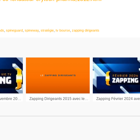
nds
,
spineguard
,
spineway
,
stratégie
,
tv bourse
,
zapping dirigeants
Zapping dirigeants novembre 2024
Zapping Dirigeants 2015 avec les dirigeants de Faurecia, McPhy, Manitou et GL events