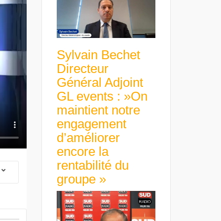
Sylvain Bechet
Directeur
Général Adjoint
GL events : »On
maintient notre
engagement
d’améliorer
encore la
rentabilité du
groupe »
 Group Chief
er & Group
 Beltone
Guillaume Gibault 
 have already
Marie Directrice Ex
 new areas,
Euro numérique : la BCE
Slip Français : « Un
Africa »
avance avec un frein à main !
croissance rentable