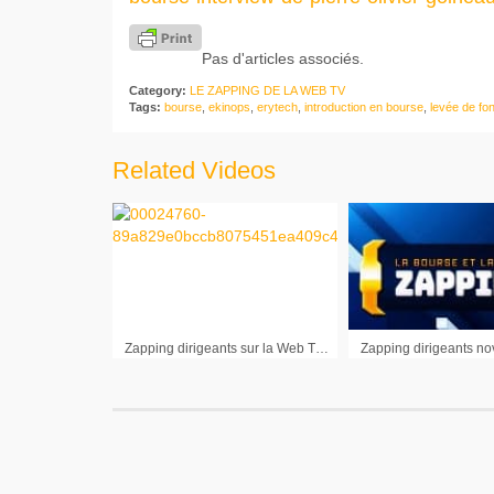
Pas d'articles associés.
Category:
LE ZAPPING DE LA WEB TV
Tags:
bourse
,
ekinops
,
erytech
,
introduction en bourse
,
levée de fo
Related Videos
Zapping dirigeants sur la Web TV janvier 2011 (Groupe Guillin,Trigano, Lisi, Gl events, 1000mercis)