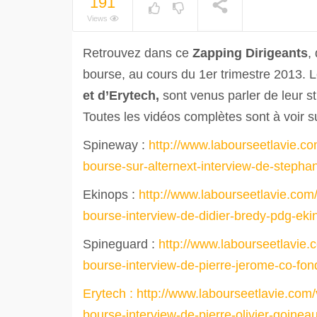
191
Views
Retrouvez dans ce
Zapping Dirigeants
,
bourse, au cours du 1er trimestre 2013. 
et d’Erytech,
sont venus parler de leur st
Toutes les vidéos complètes sont à voir s
Spineway :
http://www.labourseetlavie.com
bourse-sur-alternext-interview-de-steph
Ekinops :
http://www.labourseetlavie.com/v
bourse-interview-de-didier-bredy-pdg-ek
Spineguard :
http://www.labourseetlavie.c
bourse-interview-de-pierre-jerome-co-fo
Erytech : http://www.labourseetlavie.com/v
bourse-interview-de-pierre-olivier-goine