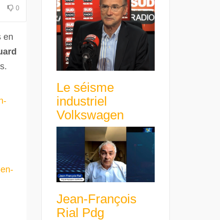
0
s en
uard
s.
Le séisme
industriel
n-
Volkswagen
-en-
Jean-François
Rial Pdg