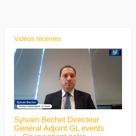
Vidéos récentes
Sylvain Bechet Directeur
Général Adjoint GL events