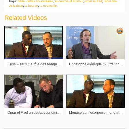
Tags:
dette
,
dettes souveraines
,
economie et humour
,
omar et fred
,
réduction
de la dette
,
tv bourse
,
tv economie
Related Videos
Crise – Taux : le rôle des banques centrales
Christophe Alévêque : « Être ignorant c’est l’usine à conneries »
Omar et Fred un débat économique inédit
Menace sur l’économie mondiale : le crédit-crunch