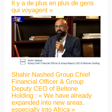
Il y a de plus en plus de gens
qui voyagent »
Shahir Nashed Group Chief
Financial Officer & Group
Deputy CEO of Beltone
Holding : « We have already
expanded into new areas,
especially into Africa »