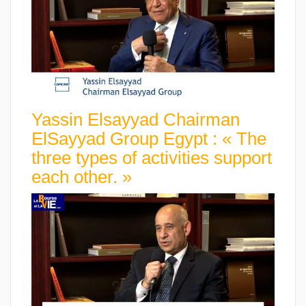
Yassin Elsayyad Chairman
ElSayyad Group Egypt : « The
three types of activities support
each other. »