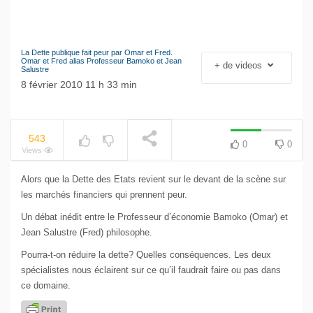
La Dette publique fait peur par Omar et Fred.
Le séisme industriel
Omar et Fred alias Professeur Bamoko et Jean
+ de videos
NOW PLAYING
Salustre
Volkswagen
8 février 2010 11 h 33 min
543
0
0
Views
Alors que la Dette des Etats revient sur le devant de la scène sur
les marchés financiers qui prennent peur.
Un débat inédit entre le Professeur d’économie Bamoko (Omar) et
Jean Salustre (Fred) philosophe.
Pourra-t-on réduire la dette? Quelles conséquences. Les deux
spécialistes nous éclairent sur ce qu’il faudrait faire ou pas dans
ce domaine.