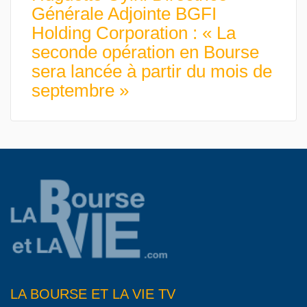
Générale Adjointe BGFI
Holding Corporation : « La
seconde opération en Bourse
sera lancée à partir du mois de
septembre »
LA BOURSE ET LA VIE TV