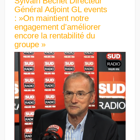
Sylvain Bechet Directeur
Général Adjoint GL events
: »On maintient notre
engagement d’améliorer
encore la rentabilité du
groupe »