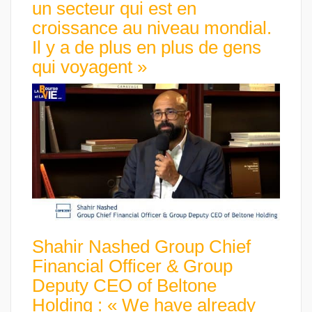
un secteur qui est en
croissance au niveau mondial.
Il y a de plus en plus de gens
qui voyagent »
Shahir Nashed Group Chief
Financial Officer & Group
Deputy CEO of Beltone
Holding : « We have already