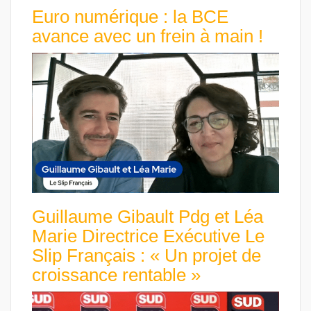
Euro numérique : la BCE
avance avec un frein à main !
Guillaume Gibault Pdg et Léa
Marie Directrice Exécutive Le
Slip Français : « Un projet de
croissance rentable »