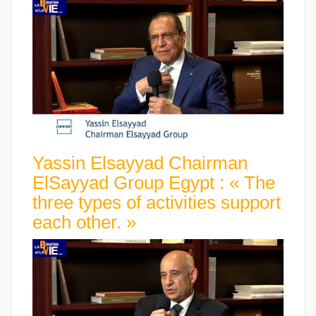
Yassin Elsayyad Chairman
ElSayyad Group Egypt : « The
three types of activities support
each other. »