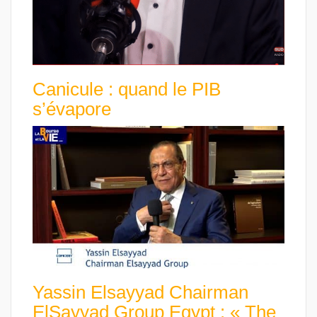
Canicule : quand le PIB
s’évapore
Yassin Elsayyad Chairman
ElSayyad Group Egypt : « The