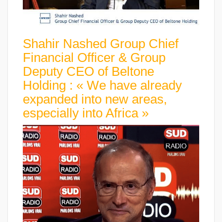
Shahir Nashed Group Chief
Financial Officer & Group
Deputy CEO of Beltone
Holding : « We have already
expanded into new areas,
especially into Africa »