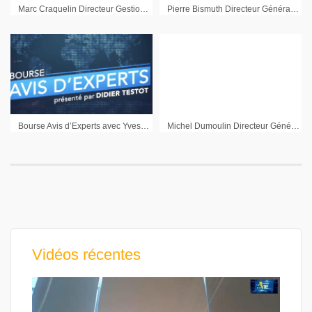
Marc Craquelin Directeur Gestion d’Actifs Financière de l’Echiquier : « Je garde le biais positif sur l’Europe »
Pierre Bismuth Directeur Général Myria AM : « Nous sommes globalement très diversifié sur les actions »
Bourse Avis d’Experts avec Yves Maillot et Olivia Giscard d’Estaing
Michel Dumoulin Directeur Général MMGI
Vidéos récentes