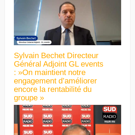
Sylvain Bechet Directeur
Général Adjoint GL events
: »On maintient notre
engagement d’améliorer
encore la rentabilité du
groupe »