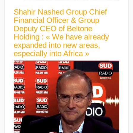
Shahir Nashed Group Chief
Financial Officer & Group
Deputy CEO of Beltone
Holding : « We have already
expanded into new areas,
especially into Africa »