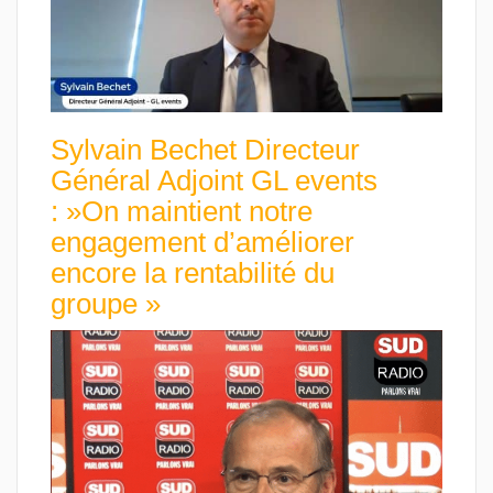
Sylvain Bechet Directeur
Général Adjoint GL events
: »On maintient notre
engagement d’améliorer
encore la rentabilité du
groupe »