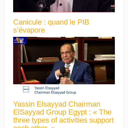
Canicule : quand le PIB
s’évapore
Yassin Elsayyad Chairman
ElSayyad Group Egypt : « The
three types of activities support