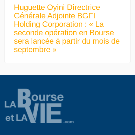
Huguette Oyini Directrice
Générale Adjointe BGFI
Holding Corporation : « La
seconde opération en Bourse
sera lancée à partir du mois de
septembre »