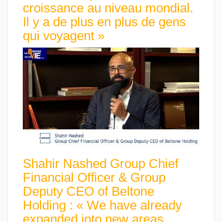
croissance au niveau mondial.
Il y a de plus en plus de gens
qui voyagent »
Shahir Nashed Group Chief
Financial Officer & Group
Deputy CEO of Beltone
Holding : « We have already
expanded into new areas,