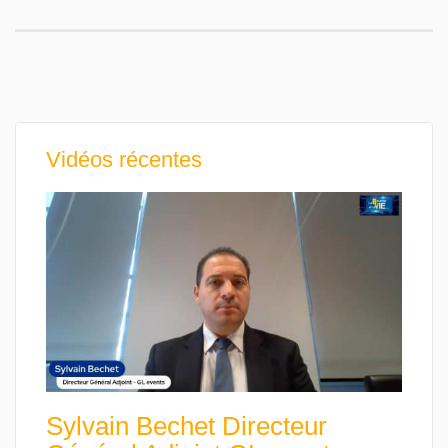
Vidéos récentes
Sylvain Bechet Directeur