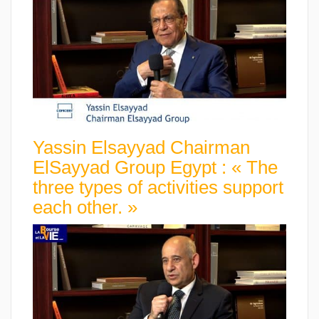
Yassin Elsayyad Chairman
ElSayyad Group Egypt : « The
three types of activities support
each other. »