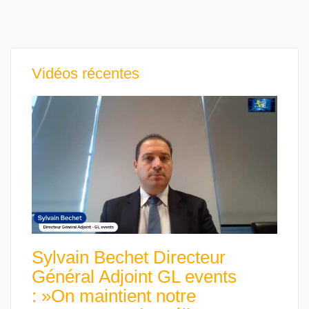
Vidéos récentes
Sylvain Bechet Directeur
Général Adjoint GL events
: »On maintient notre