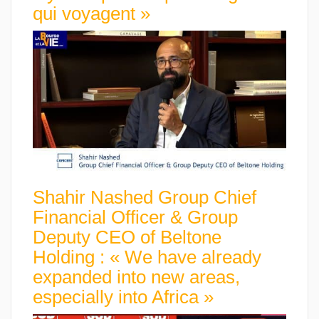
qui voyagent »
Shahir Nashed Group Chief
Financial Officer & Group
Deputy CEO of Beltone
Holding : « We have already
expanded into new areas,
especially into Africa »