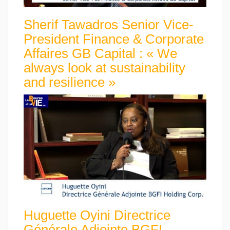
Sherif Tawadros Senior Vice-
President Finance & Corporate
Affaires GB Capital : « We
always look at sustainability
and resilience »
Huguette Oyini Directrice
Générale Adjointe BGFI