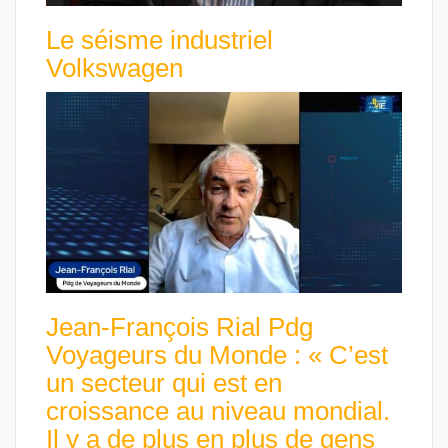
Le séisme industriel
Volkswagen
Jean-François Rial Pdg
Voyageurs du Monde : « C’est
un secteur qui est en
croissance au niveau mondial.
Il y a de plus en plus de gens