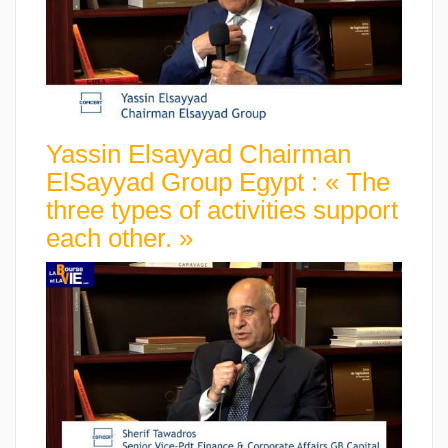
Yassin Elsayyad Chairman
ElSayyad Group Egypt : « The
three types of activities support
each other. »