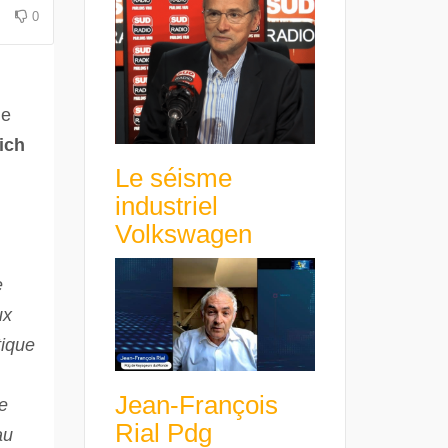
avance avec un frein à main !
croissance rentable
0
ne
ich
Le séisme
industriel
Volkswagen
e
ux
tique
Jean-François
e
Rial Pdg
au