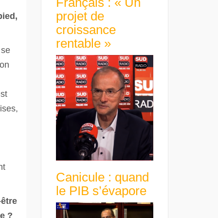
Français : « Un
projet de
pied,
croissance
rentable »
 se
 on
st
ises,
nt
Canicule : quand
le PIB s’évapore
-être
le ?