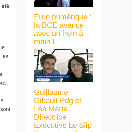
 été
Euro numérique :
la BCE avance
avec un frein à
main !
que
 les
i
sus,
Guillaume
Gibault Pdg et
de
Léa Marie
 sont
Directrice
Exécutive Le Slip