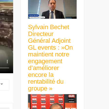
Sylvain Bechet
Directeur
Général Adjoint
GL events : »On
maintient notre
engagement
d’améliorer
encore la
rentabilité du
groupe »
 Group Chief
er & Group
 Beltone
 have already
Guillaume Gibault 
 new areas,
Marie Directrice Ex
Africa »
Euro numérique : la BCE
Slip Français : « Un