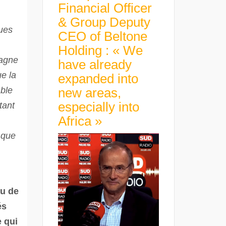
Financial Officer
& Group Deputy
ques
CEO of Beltone
Holding : « We
magne
have already
e la
expanded into
mble
new areas,
especially into
tant
Africa »
 que
au de
és
e qui