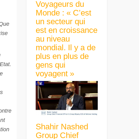
Voyageurs du
Monde : « C’est
un secteur qui
 Que
est en croissance
rise
au niveau
mondial. Il y a de
plus en plus de
n
gens qui
Etat.
voyagent »
ne
ns
ontre
nt
Shahir Nashed
tion
Group Chief