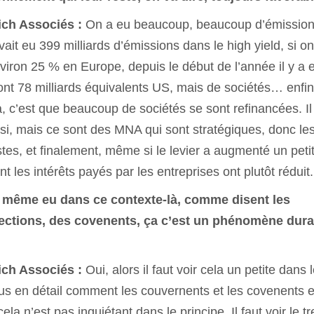
nich Associés :
On a eu beaucoup, beaucoup d’émission
vait eu 399 milliards d’émissions dans le high yield, si on
viron 25 % en Europe, depuis le début de l’année il y a 
ont 78 milliards équivalents US, mais de sociétés… enfi
, c’est que beaucoup de sociétés se sont refinancées. Il
i, mais ce sont des MNA qui sont stratégiques, donc le
destes, et finalement, même si le levier a augmenté un peti
 les intérêts payés par les entreprises ont plutôt réduit.
 a même eu dans ce contexte-là, comme disent les
tections, des covenents, ça c’est un phénomène dura
nich Associés :
Oui, alors il faut voir cela un petite dans 
plus en détail comment les couvernents et les covenents e
la n’est pas inquiétant dans le principe. Il faut voir le tr