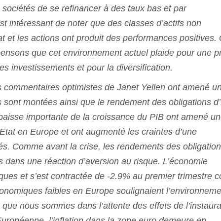
es sociétés de se refinancer à des taux bas et par
st intéressant de noter que des classes d’actifs non
at et les actions ont produit des performances positives.
us pensons que cet environnement actuel plaide pour une p
es investissements et pour la diversification.
les commentaires optimistes de Janet Yellen ont amené u
ns sont montées ainsi que le rendement des obligations d’
baisse importante de la croissance du PIB ont amené u
Etat en Europe et ont augmenté les craintes d’une
és. Comme avant la crise, les rendements des obligatio
s dans une réaction d’aversion au risque. L’économie
iques et s’est contractée de -2.9% au premier trimestre c
conomiques faibles en Europe soulignaient l’environneme
s que nous sommes dans l’attente des effets de l’instaura
Européenne, l’inflation dans la zone euro demeure en