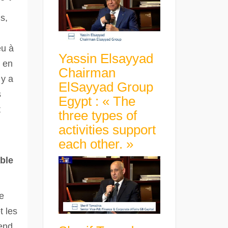
s,
eu à
Yassin Elsayyad
n en
Chairman
 y a
ElSayyad Group
s
Egypt : « The
t
three types of
activities support
each other. »
ble
le
t les
end.