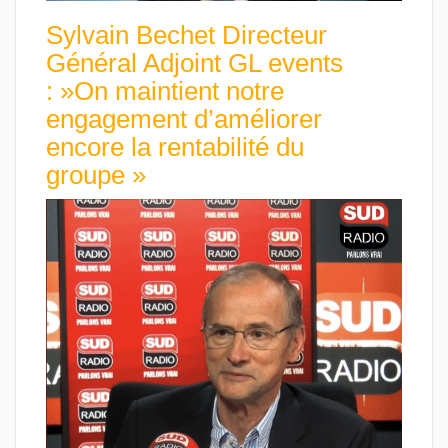
Sylvain Bechet Directeur
Général Adjoint GL events
: »On maintient notre
engagement d’améliorer
encore la rentabilité du
groupe »