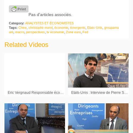
Pas d'articles associés.
Category:
ANALYSTES ET ÉCONOMISTES
Tags:
Chine
,
christophe morel
,
économie
,
émergents
,
Etats-Unis
,
groupama
am
,
macro
,
perspectives
,
tv économie
,
Zone euro
,
Fed
Related Videos
Eric Vergnaud Responsable économies OCDE BNP Paribas
Etats-Unis : Interview de Pierre Sabatier Co-fondateur de PrimeView