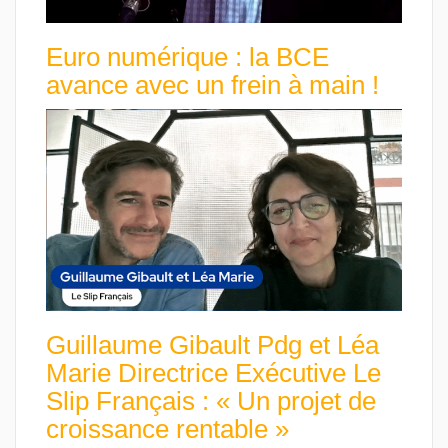
Euro numérique : la BCE
avance avec un frein à main !
Guillaume Gibault Pdg et Léa
Marie Directrice Exécutive Le
Slip Français : « Un projet de
croissance rentable »