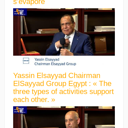
s’évapore
Yassin Elsayyad Chairman
ElSayyad Group Egypt : « The
three types of activities support
each other. »