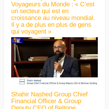
Voyageurs du Monde : « C’est
un secteur qui est en
croissance au niveau mondial.
Il y a de plus en plus de gens
qui voyagent »
Shahir Nashed Group Chief
Financial Officer & Group
Deputy CEO of Beltone