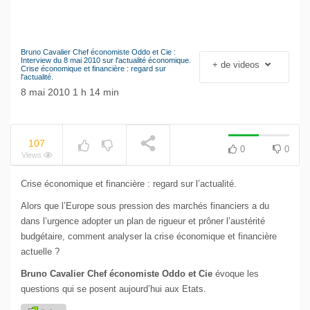
Bruno Cavalier Chef économiste Oddo et Cie :
Le séisme industriel
Interview du 8 mai 2010 sur l'actualité économique.
+ de videos
Crise économique et financière : regard sur
Volkswagen
l'actualité.
NOW PLAYING
8 mai 2010 1 h 14 min
107
0
0
Views
Crise économique et financière : regard sur l’actualité.
Alors que l’Europe sous pression des marchés financiers a du
dans l’urgence adopter un plan de rigueur et prôner l’austérité
budgétaire, comment analyser la crise économique et financière
actuelle ?
Bruno Cavalier Chef économiste Oddo et Cie
évoque les
questions qui se posent aujourd’hui aux Etats.