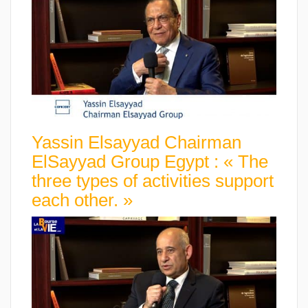
Yassin Elsayyad Chairman
ElSayyad Group Egypt : « The
three types of activities support
each other. »