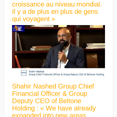
croissance au niveau mondial.
Il y a de plus en plus de gens
qui voyagent »
Shahir Nashed Group Chief
Financial Officer & Group
Deputy CEO of Beltone
Holding : « We have already
expanded into new areas,