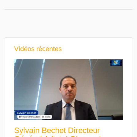
Vidéos récentes
Sylvain Bechet Directeur