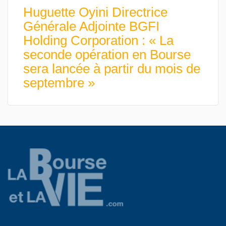
Huguette Oyini Directrice
Générale Adjointe BGFI
Holding Corporation : « La
seconde opération en Bourse
sera lancée à partir du mois de
septembre »