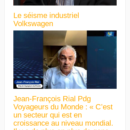
Le séisme industriel
Volkswagen
Jean-François Rial Pdg
Voyageurs du Monde : « C’est
un secteur qui est en
croissance au niveau mondial.