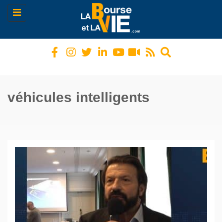
Toggle
navigation
véhicules intelligents