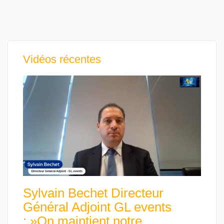
Vidéos récentes
Sylvain Bechet Directeur
Général Adjoint GL events
: »On maintient notre