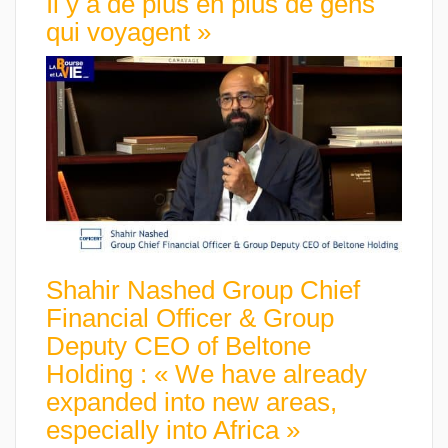
Il y a de plus en plus de gens
qui voyagent »
Shahir Nashed Group Chief
Financial Officer & Group
Deputy CEO of Beltone
Holding : « We have already
expanded into new areas,
especially into Africa »