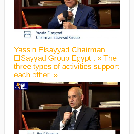
Yassin Elsayyad Chairman
ElSayyad Group Egypt : « The
three types of activities support
each other. »