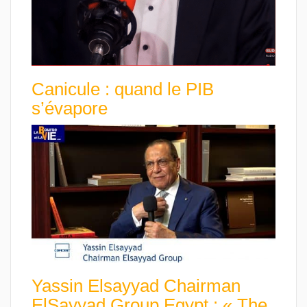
Canicule : quand le PIB
s’évapore
Yassin Elsayyad Chairman
ElSayyad Group Egypt : « The