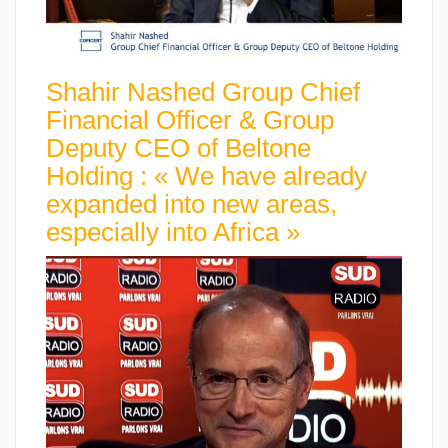
Shahir Nashed Group Chief
Financial Officer & Group
Deputy CEO of Beltone
Holding : « We have already
expanded into new areas,
especially into Africa »