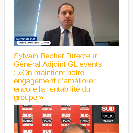
Sylvain Bechet Directeur
Général Adjoint GL events
: »On maintient notre
engagement d’améliorer
encore la rentabilité du
groupe »