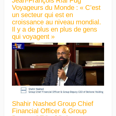
Jean-François Rial Pdg
Voyageurs du Monde : « C’est
un secteur qui est en
croissance au niveau mondial.
Il y a de plus en plus de gens
qui voyagent »
Shahir Nashed Group Chief
Financial Officer & Group