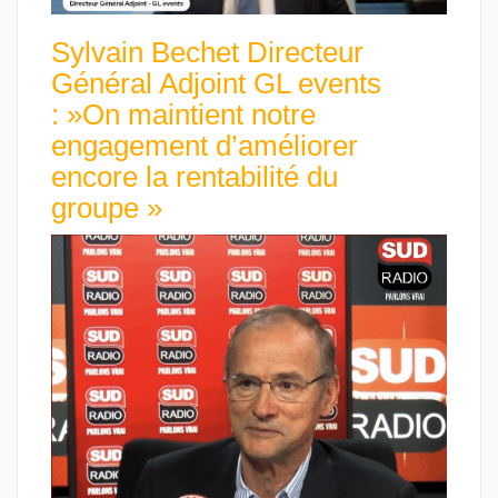
Sylvain Bechet Directeur
Général Adjoint GL events
: »On maintient notre
engagement d’améliorer
encore la rentabilité du
groupe »