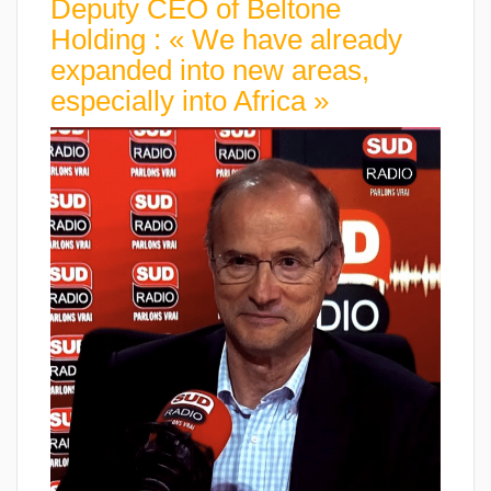
Deputy CEO of Beltone
Holding : « We have already
expanded into new areas,
especially into Africa »