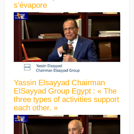
s’évapore
Yassin Elsayyad Chairman
ElSayyad Group Egypt : « The
three types of activities support
each other. »