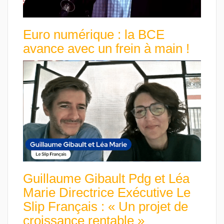
Euro numérique : la BCE
avance avec un frein à main !
Guillaume Gibault Pdg et Léa
Marie Directrice Exécutive Le
Slip Français : « Un projet de
croissance rentable »