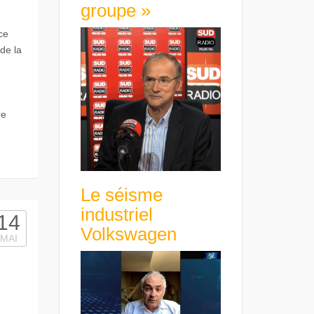
groupe »
ce
de la
re
Le séisme
industriel
14
Volkswagen
MAI