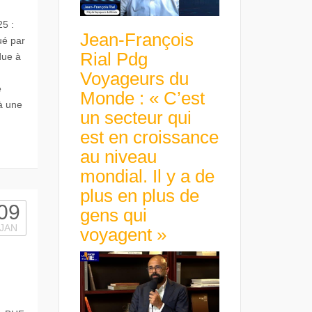
25 :
Jean-François
ué par
Rial Pdg
due à
Voyageurs du
é
Monde : « C’est
 à une
un secteur qui
est en croissance
au niveau
mondial. Il y a de
plus en plus de
09
gens qui
JAN
voyagent »