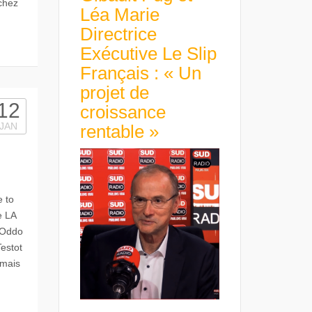
 chez
Léa Marie
Directrice
Exécutive Le Slip
Français : « Un
projet de
12
croissance
JAN
rentable »
 to
e LA
 Oddo
Testot
 mais