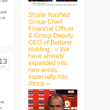
o BHF
ublié
Shahir Nashed
s du
Group Chief
Financial Officer
& Group Deputy
CEO of Beltone
Holding : « We
have already
13
expanded into
JAN
new areas,
especially into
Africa »
 de
e