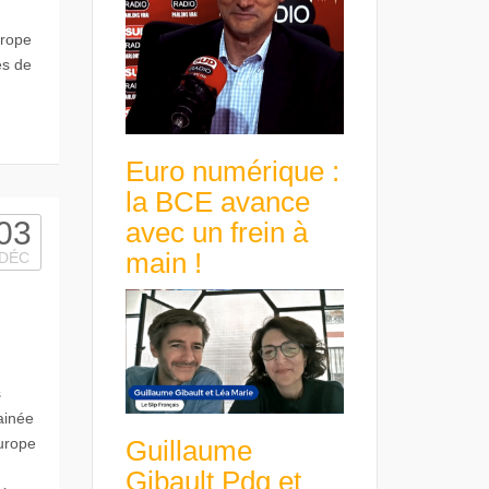
urope
es de
Euro numérique :
la BCE avance
03
avec un frein à
main !
DÉC
s
rainée
Guillaume
urope
Gibault Pdg et