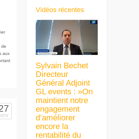
Vidéos récentes
ier
 de
s aux
rtant
Sylvain Bechet
Directeur
Général Adjoint
GL events : »On
maintient notre
27
engagement
d’améliorer
NOV
encore la
rentabilité du