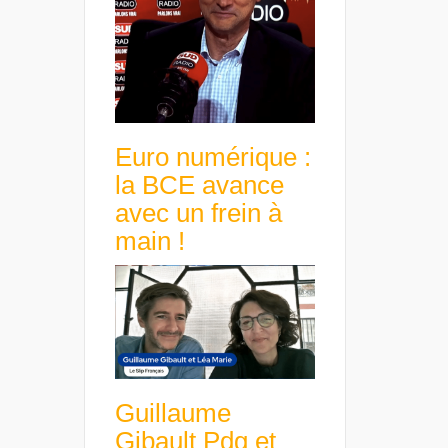
Euro numérique :
la BCE avance
avec un frein à
main !
Guillaume
Gibault Pdg et