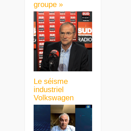
groupe »
Le séisme
industriel
Volkswagen