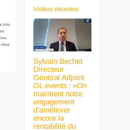
Vidéos récentes
s très
ces
Yves
s chez
Sylvain Bechet
Directeur
Général Adjoint
GL events : »On
maintient notre
engagement
d’améliorer
encore la
rentabilité du