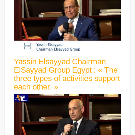
Yassin Elsayyad Chairman
ElSayyad Group Egypt : « The
three types of activities support
each other. »