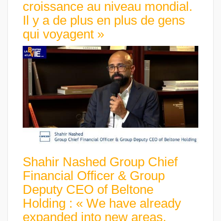
croissance au niveau mondial.
Il y a de plus en plus de gens
qui voyagent »
Shahir Nashed Group Chief
Financial Officer & Group
Deputy CEO of Beltone
Holding : « We have already
expanded into new areas,