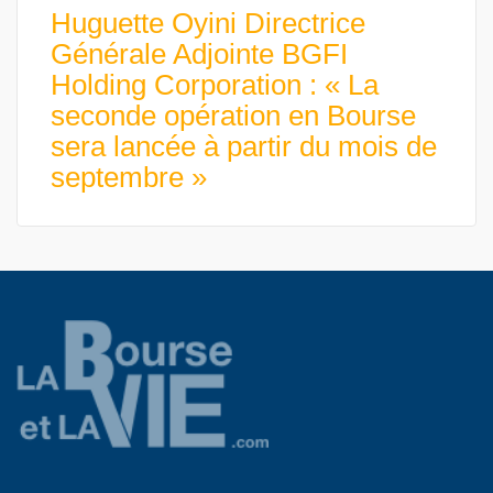
Huguette Oyini Directrice
Générale Adjointe BGFI
Holding Corporation : « La
seconde opération en Bourse
sera lancée à partir du mois de
septembre »