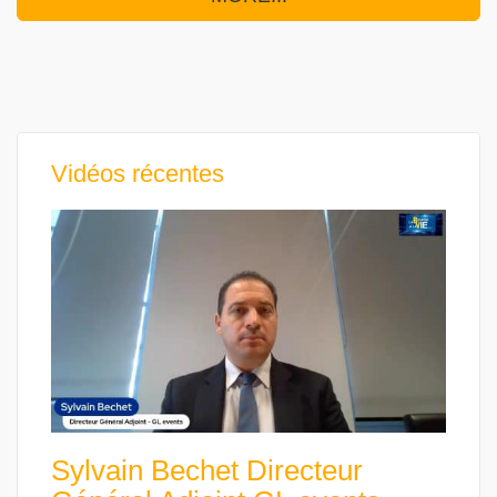
Vidéos récentes
Sylvain Bechet Directeur