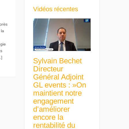
Vidéos récentes
Après
 la
égie
ns
…]
Sylvain Bechet
Directeur
Général Adjoint
GL events : »On
maintient notre
engagement
d’améliorer
encore la
rentabilité du