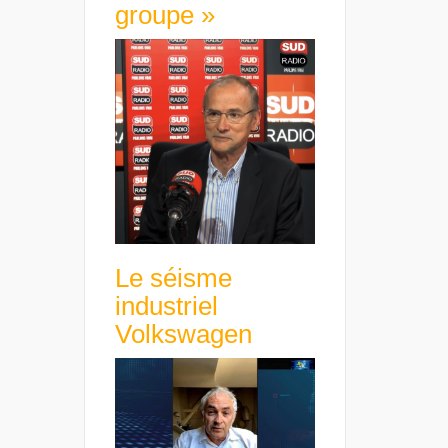
groupe »
Le séisme
industriel
Volkswagen