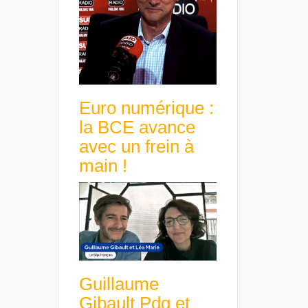
Euro numérique :
la BCE avance
avec un frein à
main !
Guillaume
Gibault Pdg et