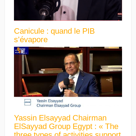
Canicule : quand le PIB
s’évapore
Yassin Elsayyad Chairman
ElSayyad Group Egypt : « The
three types of activities support