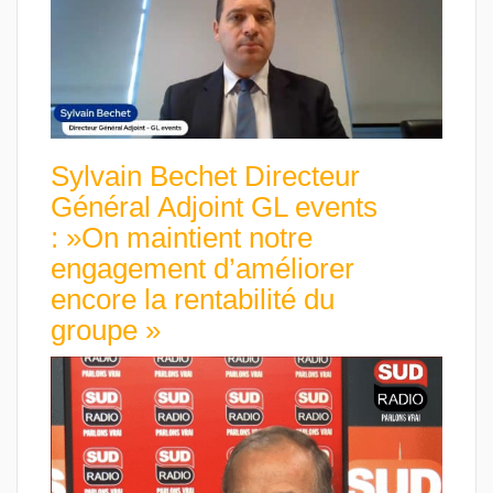
Sylvain Bechet Directeur
Général Adjoint GL events
: »On maintient notre
engagement d’améliorer
encore la rentabilité du
groupe »