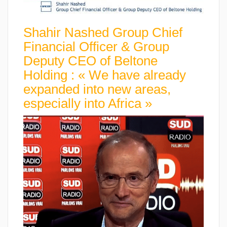
Shahir Nashed Group Chief
Financial Officer & Group
Deputy CEO of Beltone
Holding : « We have already
expanded into new areas,
especially into Africa »