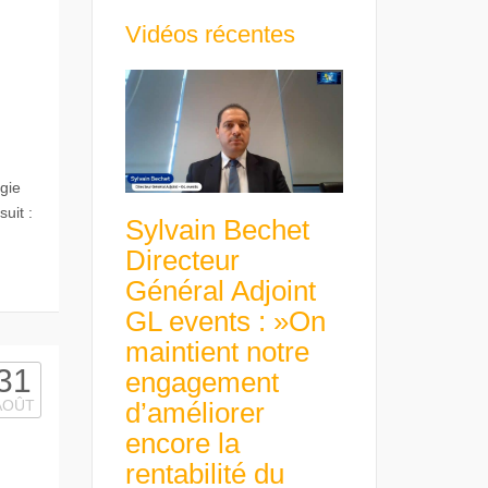
Vidéos récentes
égie
uit :
Sylvain Bechet
Directeur
Général Adjoint
GL events : »On
maintient notre
31
engagement
d’améliorer
AOÛT
encore la
rentabilité du