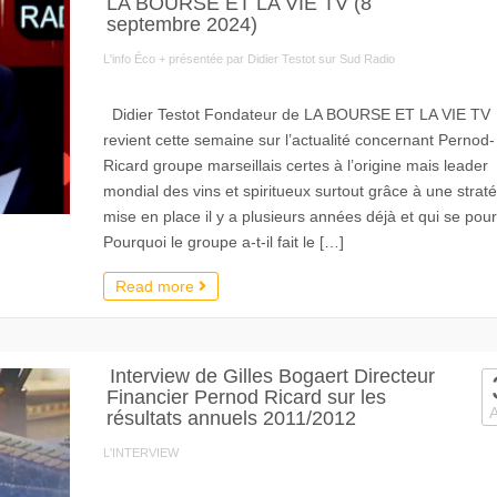
LA BOURSE ET LA VIE TV (8
septembre 2024)
L'info Éco + présentée par Didier Testot sur Sud Radio
Didier Testot Fondateur de LA BOURSE ET LA VIE TV
revient cette semaine sur l’actualité concernant Pernod-
Ricard groupe marseillais certes à l’origine mais leader
mondial des vins et spiritueux surtout grâce à une strat
mise en place il y a plusieurs années déjà et qui se pours
Pourquoi le groupe a-t-il fait le […]
Read more
Interview de Gilles Bogaert Directeur
Financier Pernod Ricard sur les
résultats annuels 2011/2012
L'INTERVIEW