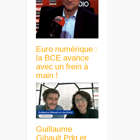
Euro numérique :
la BCE avance
avec un frein à
main !
Guillaume
Gibault Pdg et