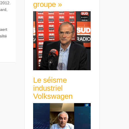
groupe »
/2012.
card,
aert
lité
Le séisme
industriel
Volkswagen