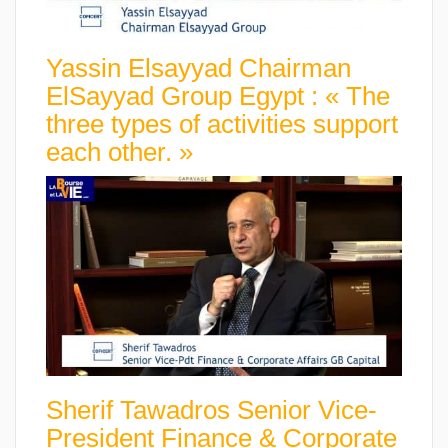
Yassin Elsayyad Chairman
ElSayyad Group Egypt : « The
three types of activities support
each other. »
Sherif Tawadros Senior Vice-
President Finance & Corporate