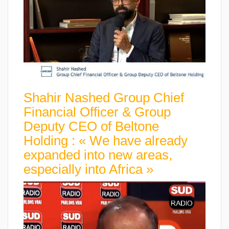
Shahir Nashed Group Chief
Financial Officer & Group
Deputy CEO of Beltone
Holding : « We have already
expanded into new areas,
especially into Africa »