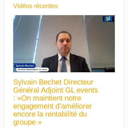
Vidéos récentes
Sylvain Bechet Directeur
Général Adjoint GL events
: »On maintient notre
engagement d’améliorer
encore la rentabilité du
groupe »