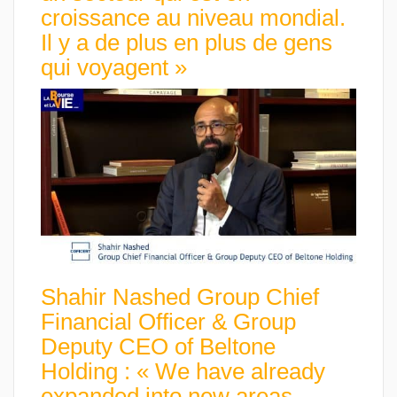
croissance au niveau mondial.
Il y a de plus en plus de gens
qui voyagent »
Shahir Nashed Group Chief
Financial Officer & Group
Deputy CEO of Beltone
Holding : « We have already
expanded into new areas,