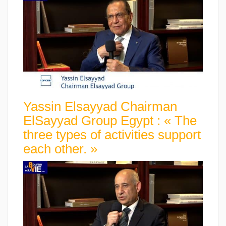
Yassin Elsayyad Chairman
ElSayyad Group Egypt : « The
three types of activities support
each other. »