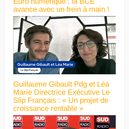
Euro numérique : la BCE
avance avec un frein à main !
Guillaume Gibault Pdg et Léa
Marie Directrice Exécutive Le
Slip Français : « Un projet de
croissance rentable »