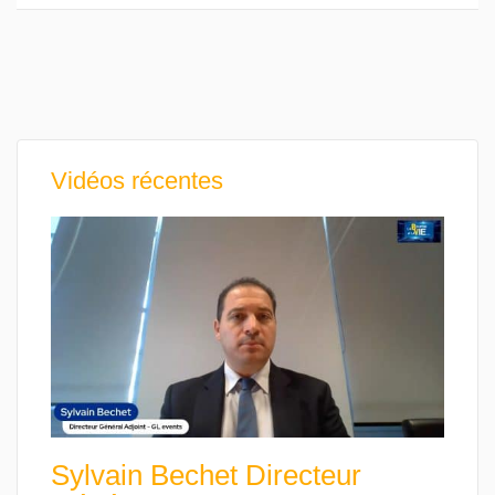
Vidéos récentes
Sylvain Bechet Directeur