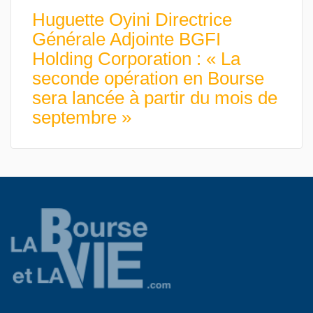
Huguette Oyini Directrice
Générale Adjointe BGFI
Holding Corporation : « La
seconde opération en Bourse
sera lancée à partir du mois de
septembre »