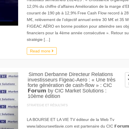
12,0% du chiffre d’affaires Amélioration de la marge d’
courant de 190 pb à 12,9% Free Cash Flow record à 28
M€, relèvement de l’objectif annuel entre 30 M€ et 35 
FIGEAC AÉRO en bonne position pour atteindre ses obje
financiers pour la 4ème année consécutive ». Retour sur
stratégie […]
Read more
Simon Derbanne Directeur Relations
investisseurs Figeac-Aero : « Une très
forte génération de cash-flow » : CIC
𝗙𝗼𝗿𝘂𝗺 by CIC Market Solutions :
10ème édition
STRATEGIE ET RÉSULTATS
LA BOURSE ET LA VIE TV éditeur de la Web Tv
www.labourseetlavie.com est partenaire du CIC 𝗙𝗼𝗿𝘂