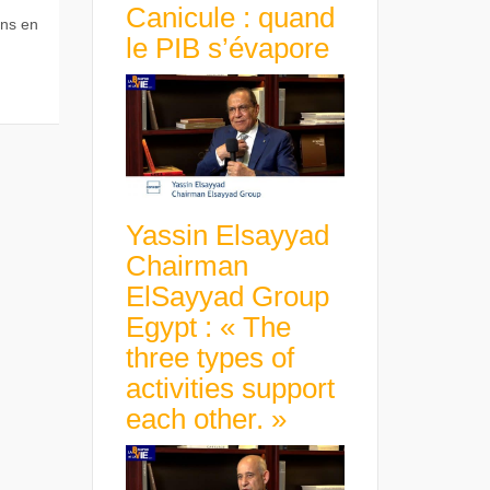
Canicule : quand
ons en
le PIB s’évapore
Yassin Elsayyad
Chairman
ElSayyad Group
Egypt : « The
three types of
activities support
each other. »