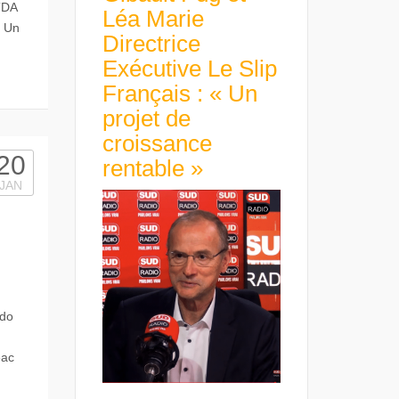
TDA
Léa Marie
 Un
Directrice
Exécutive Le Slip
Français : « Un
projet de
croissance
20
rentable »
JAN
ddo
eac