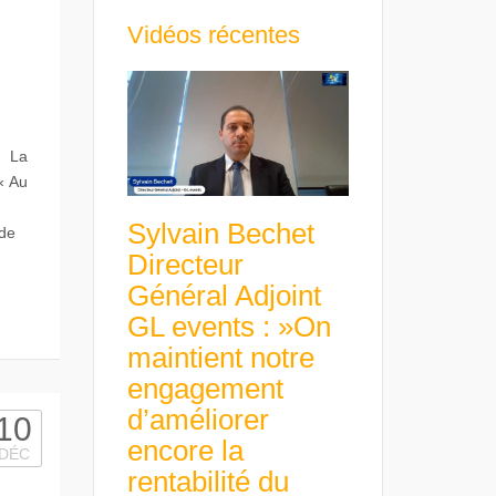
Vidéos récentes
O La
« Au
Sylvain Bechet
 de
Directeur
Général Adjoint
GL events : »On
maintient notre
engagement
d’améliorer
10
encore la
DÉC
rentabilité du