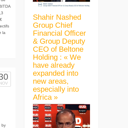
EBITDA
,3
Shahir Nashed
M€
Group Chief
ctifs
Financial Officer
 la
& Group Deputy
CEO of Beltone
Holding : « We
have already
expanded into
30
new areas,
NOV
especially into
Africa »
 by