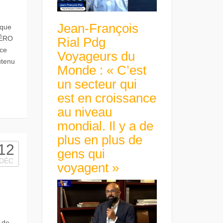
Jean-François
ique
AÉRO
Rial Pdg
nce
Voyageurs du
utenu
Monde : « C’est
un secteur qui
est en croissance
au niveau
mondial. Il y a de
plus en plus de
12
gens qui
DÉC
voyagent »
 de