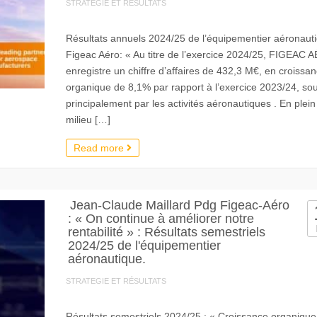
STRATEGIE ET RÉSULTATS
Résultats annuels 2024/25 de l’équipementier aéronaut
Figeac Aéro: « Au titre de l’exercice 2024/25, FIGEAC 
enregistre un chiffre d’affaires de 432,3 M€, en croissa
organique de 8,1% par rapport à l’exercice 2023/24, so
principalement par les activités aéronautiques . En plein
milieu […]
Read more
Jean-Claude Maillard Pdg Figeac-Aéro
: « On continue à améliorer notre
rentabilité » : Résultats semestriels
2024/25 de l'équipementier
aéronautique.
STRATEGIE ET RÉSULTATS
Résultats semestriels 2024/25 : « Croissance organique