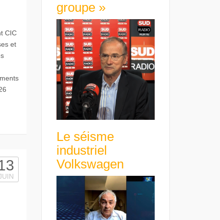
groupe »
t CIC
es et
es
éments
/26
Le séisme
industriel
Volkswagen
13
JUIN