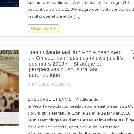
secteur aéronautique  Amélioration de la marge d’EBI
courant de 30 pb à 11,8% malgré des vents contraires 
résultat opérationnel de […]
Read more
Jean-Claude Maillard Pdg Figeac Aero
: « On veut avoir des cash-flows positifs
dès mars 2019 » : Stratégie et
perspectives du sous-traitant
aéronautique
STRATEGIE ET RÉSULTATS
LA BOURSE ET LA VIE TV éditeur de
la Web Tv www.labourseetlavie.com était présent au O
Forum qui s’est tenu à Lyon le 11 et le 12 janvier 2018,
réunissant dirigeants d’entreprises et investisseurs. Fig
Aero est une société, acteur de la sous-traitance
aéronautique dans le monde. Elle produit « des pièces