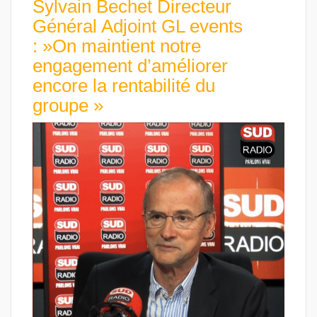
Sylvain Bechet Directeur
Général Adjoint GL events
: »On maintient notre
engagement d’améliorer
encore la rentabilité du
groupe »