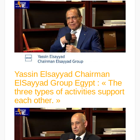
Yassin Elsayyad Chairman
ElSayyad Group Egypt : « The
three types of activities support
each other. »