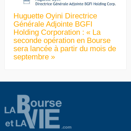
Huguette Oyini Directrice
Générale Adjointe BGFI
Holding Corporation : « La
seconde opération en Bourse
sera lancée à partir du mois de
septembre »