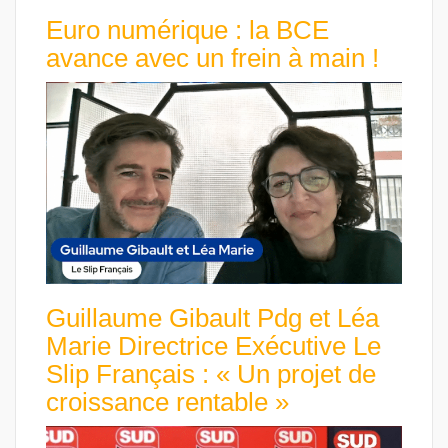
Euro numérique : la BCE
avance avec un frein à main !
Guillaume Gibault Pdg et Léa
Marie Directrice Exécutive Le
Slip Français : « Un projet de
croissance rentable »