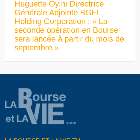
Huguette Oyini Directrice
Générale Adjointe BGFI
Holding Corporation : « La
seconde opération en Bourse
sera lancée à partir du mois de
septembre »