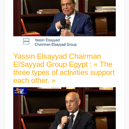
Yassin Elsayyad Chairman
ElSayyad Group Egypt : « The
three types of activities support
each other. »