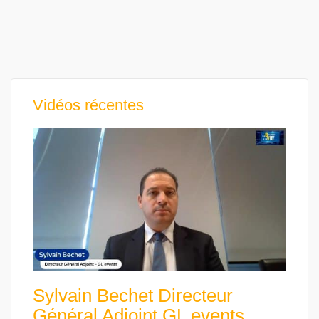
Vidéos récentes
Sylvain Bechet Directeur
Général Adjoint GL events