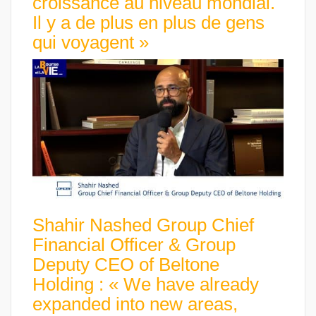
croissance au niveau mondial.
Il y a de plus en plus de gens
qui voyagent »
Shahir Nashed Group Chief
Financial Officer & Group
Deputy CEO of Beltone
Holding : « We have already
expanded into new areas,