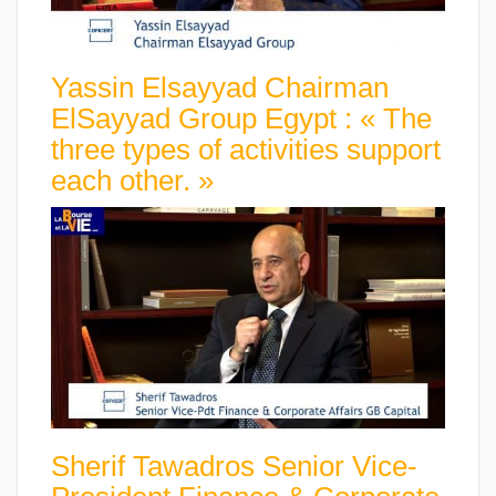
Yassin Elsayyad Chairman
ElSayyad Group Egypt : « The
three types of activities support
each other. »
Sherif Tawadros Senior Vice-