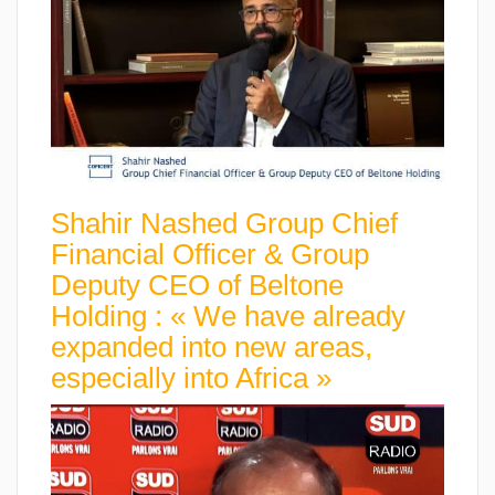
Shahir Nashed Group Chief
Financial Officer & Group
Deputy CEO of Beltone
Holding : « We have already
expanded into new areas,
especially into Africa »