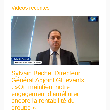
Vidéos récentes
Sylvain Bechet Directeur
Général Adjoint GL events
: »On maintient notre
engagement d’améliorer
encore la rentabilité du
groupe »