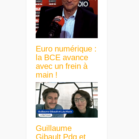
Euro numérique :
la BCE avance
avec un frein à
main !
Guillaume
Gibault Pdg et