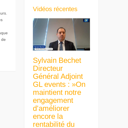
Vidéos récentes
urs.
es
isque
u de
Sylvain Bechet
Directeur
Général Adjoint
GL events : »On
maintient notre
engagement
d’améliorer
encore la
rentabilité du