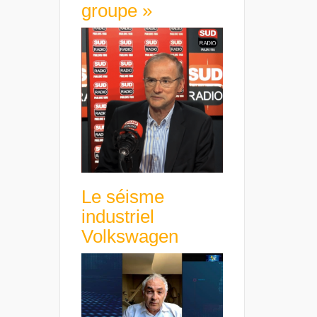
groupe »
Le séisme
industriel
Volkswagen