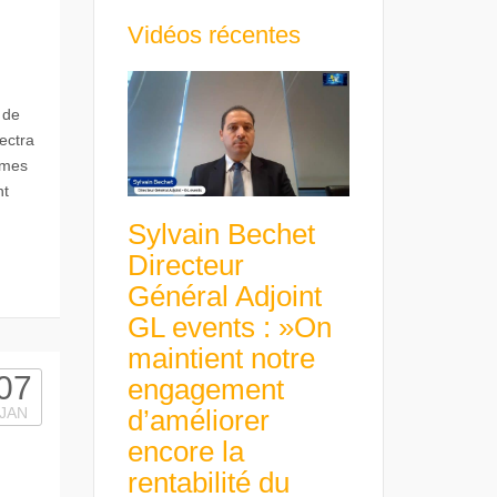
Vidéos récentes
 de
ectra
èmes
nt
Sylvain Bechet
Directeur
Général Adjoint
GL events : »On
maintient notre
07
engagement
d’améliorer
JAN
encore la
rentabilité du