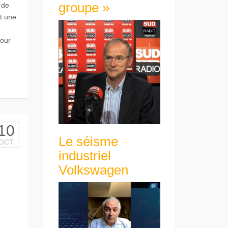
groupe »
 de
t une
pour
10
Le séisme
OCT
industriel
Volkswagen