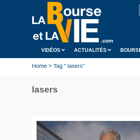
VIDÉOS
ACTUALITÉS
BOURS
Home
>
Tag " lasers"
lasers