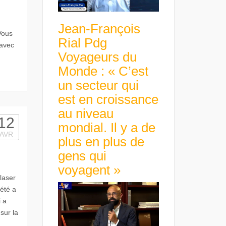
Jean-François
Vous
Rial Pdg
 avec
Voyageurs du
Monde : « C’est
un secteur qui
est en croissance
au niveau
12
mondial. Il y a de
AVR
plus en plus de
gens qui
voyagent »
laser
iété a
 a
sur la