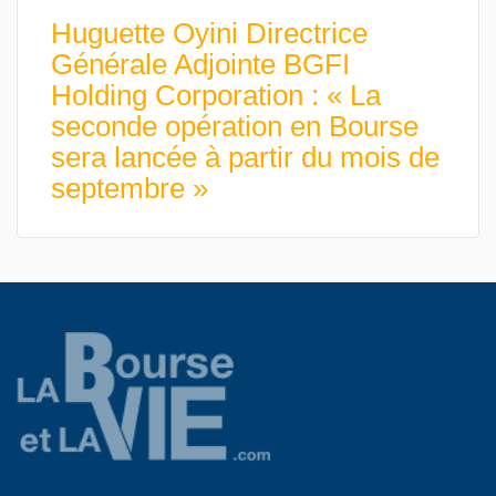
Huguette Oyini Directrice
Générale Adjointe BGFI
Holding Corporation : « La
seconde opération en Bourse
sera lancée à partir du mois de
septembre »