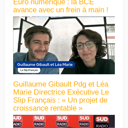
Euro numérique : la BCE
avance avec un frein à main !
Guillaume Gibault Pdg et Léa
Marie Directrice Exécutive Le
Slip Français : « Un projet de
croissance rentable »