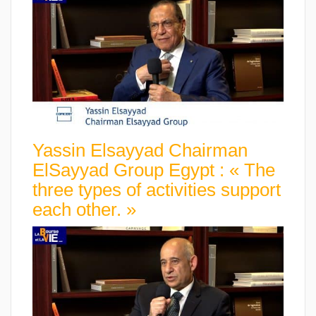
Yassin Elsayyad Chairman
ElSayyad Group Egypt : « The
three types of activities support
each other. »