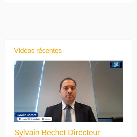
Vidéos récentes
Sylvain Bechet Directeur