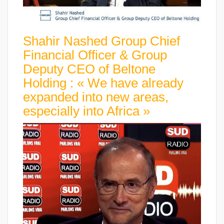
Shahir Nashed Group Chief
Financial Officer & Group
Deputy CEO of Beltone
Holding : « We have already
expanded into new areas,
especially into Africa »