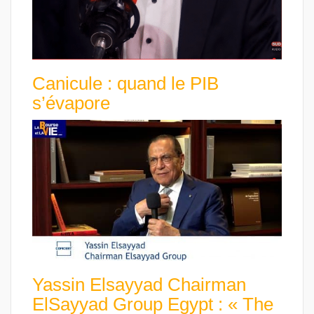
Canicule : quand le PIB
s’évapore
Yassin Elsayyad Chairman
ElSayyad Group Egypt : « The