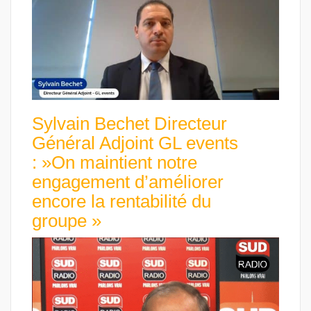
Sylvain Bechet Directeur
Général Adjoint GL events
: »On maintient notre
engagement d’améliorer
encore la rentabilité du
groupe »