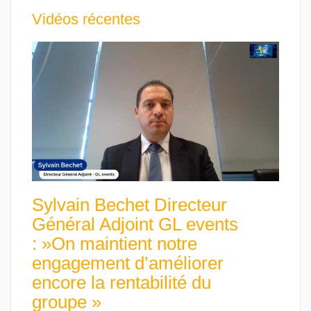
Vidéos récentes
Sylvain Bechet Directeur
Général Adjoint GL events
: »On maintient notre
engagement d’améliorer
encore la rentabilité du
groupe »