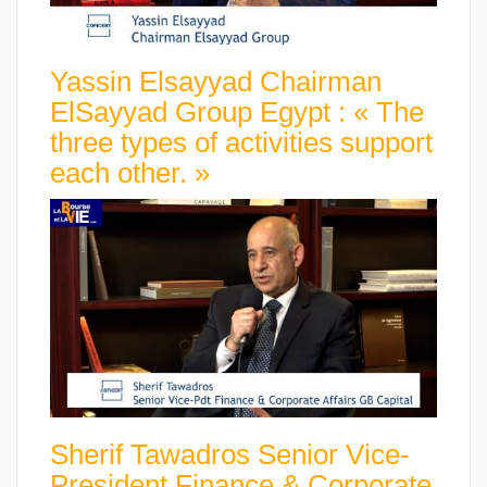
Yassin Elsayyad Chairman
ElSayyad Group Egypt : « The
three types of activities support
each other. »
Sherif Tawadros Senior Vice-
President Finance & Corporate