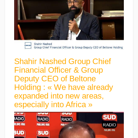
Shahir Nashed Group Chief
Financial Officer & Group
Deputy CEO of Beltone
Holding : « We have already
expanded into new areas,
especially into Africa »