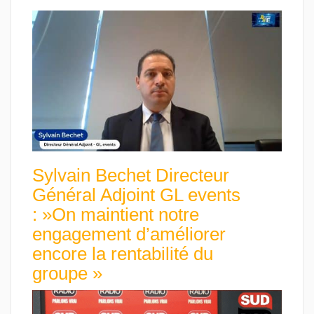
Sylvain Bechet Directeur
Général Adjoint GL events
: »On maintient notre
engagement d’améliorer
encore la rentabilité du
groupe »