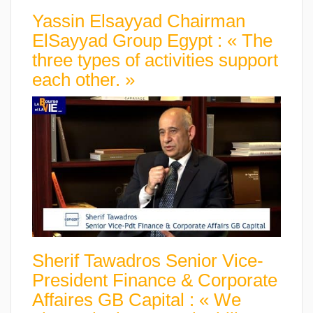
Yassin Elsayyad Chairman
ElSayyad Group Egypt : « The
three types of activities support
each other. »
Sherif Tawadros Senior Vice-
President Finance & Corporate
Affaires GB Capital : « We