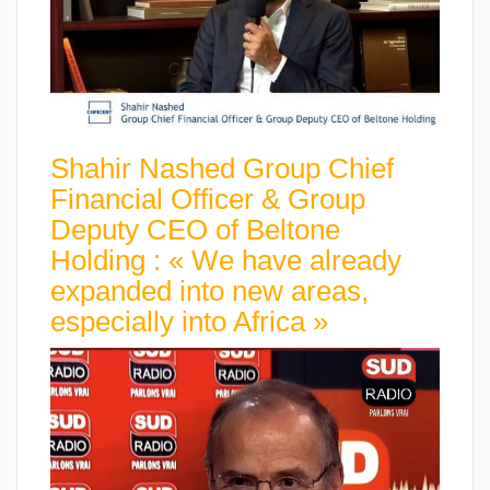
Shahir Nashed Group Chief
Financial Officer & Group
Deputy CEO of Beltone
Holding : « We have already
expanded into new areas,
especially into Africa »