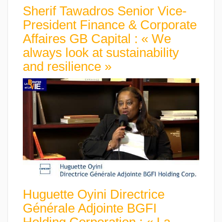
Sherif Tawadros Senior Vice-
President Finance & Corporate
Affaires GB Capital : « We
always look at sustainability
and resilience »
Huguette Oyini Directrice
Générale Adjointe BGFI