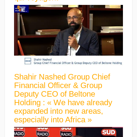
Shahir Nashed Group Chief
Financial Officer & Group
Deputy CEO of Beltone
Holding : « We have already
expanded into new areas,
especially into Africa »