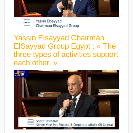
Yassin Elsayyad Chairman
ElSayyad Group Egypt : « The
three types of activities support
each other. »