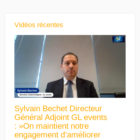
Vidéos récentes
Sylvain Bechet Directeur
Général Adjoint GL events
: »On maintient notre
engagement d’améliorer