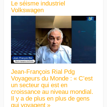
Le séisme industriel
Volkswagen
Jean-François Rial Pdg
Voyageurs du Monde : « C’est
un secteur qui est en
croissance au niveau mondial.
Il y a de plus en plus de gens
qui voyagent »